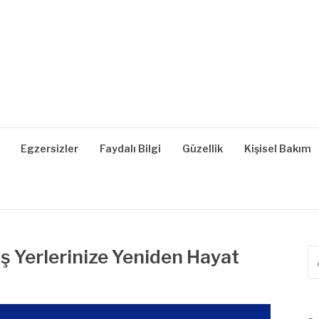
| SAĞLIKLI YAŞAM, B
z, Zayıflama, Kilo Verme
Egzersizler
Faydalı Bilgi
Güzellik
Kişisel Bakım
İş Yerlerinize Yeniden Hayat
A
ya