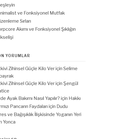
eşleyin
nimalist ve Fonksiyonel Mutfak
zenleme Sırları
rpcore Akımı ve Fonksiyonel Şıklığın
kselişi
ON YORUMLAR
tkivi Zihinsel Güçle Kilo Ver
için
Selime
bayrak
tkivi Zihinsel Güçle Kilo Ver
için
Şengül
tice
de Ayak Bakımı Nasıl Yapılır?
için
Hakkı
rmızı Pancarın Faydaları
için
Dudu
res ve Bağışıklık İlişkisinde Yoganın Yeri
in
Yonca