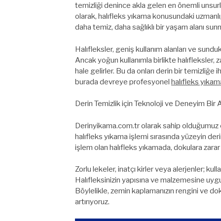
temizliği denince akla gelen en önemli unsurla
olarak, halıfleks yıkama konusundaki uzmanlığ
daha temiz, daha sağlıklı bir yaşam alanı su
Halıfleksler, geniş kullanım alanları ve sundukl
Ancak yoğun kullanımla birlikte halıfleksler, z
hale gelirler. Bu da onları derin bir temizliğe
burada devreye profesyonel
halıfleks yıkam
Derin Temizlik için Teknoloji ve Deneyim Bir
Derinyikama.com.tr olarak sahip olduğumuz en
halıfleks yıkama işlemi sırasında yüzeyin der
işlem olan halıfleks yıkamada, dokulara zara
Zorlu lekeler, inatçı kirler veya alerjenler; kul
Halıfleksinizin yapısına ve malzemesine uygu
Böylelikle, zemin kaplamanızın rengini ve do
artırıyoruz.