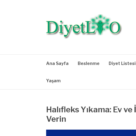
İçeriğe
atla
DIYETLIO.COM 
Diyet Listeleri, Diyet Bilgileri, Beslenme, Egzersi
Ana Sayfa
Beslenme
Diyet Listesi
Yaşam
Halıfleks Yıkama: Ev ve 
Verin