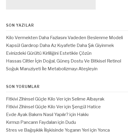
SON YAZILAR
Kilo Vermekten Daha Fazlasını Vadeden Beslenme Modeli
Kapsül Gardırop Daha Az Kıyafetle Daha Şık Giyinmek
Evinizdeki Gürültü Kirliliğini Estetikle Çözün
Hassas Ciltler İçin Doğal, Güneş Dostu Ve Bitkisel Retinol
Soğuk Maruziyeti İle Metabolizmayı Ateşleyin
SON YORUMLAR
Fitkivi Zihinsel Güçle Kilo Ver
için
Selime Albayrak
Fitkivi Zihinsel Güçle Kilo Ver
için
Şengül Hatice
Evde Ayak Bakımı Nasıl Yapılır?
için
Hakkı
Kırmızı Pancarın Faydaları
için
Dudu
Stres ve Bağışıklık İlişkisinde Yoganın Yeri
için
Yonca