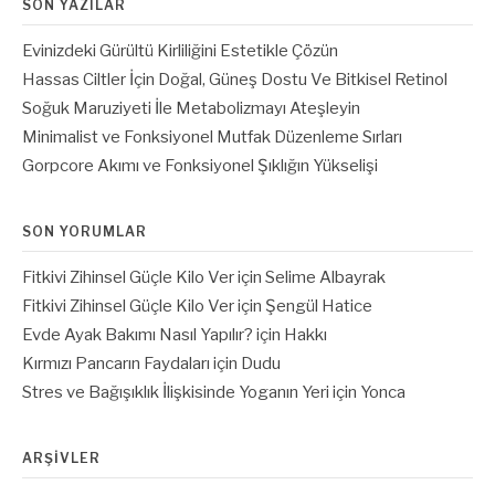
SON YAZILAR
Evinizdeki Gürültü Kirliliğini Estetikle Çözün
Hassas Ciltler İçin Doğal, Güneş Dostu Ve Bitkisel Retinol
Soğuk Maruziyeti İle Metabolizmayı Ateşleyin
Minimalist ve Fonksiyonel Mutfak Düzenleme Sırları
Gorpcore Akımı ve Fonksiyonel Şıklığın Yükselişi
SON YORUMLAR
Fitkivi Zihinsel Güçle Kilo Ver
için
Selime Albayrak
Fitkivi Zihinsel Güçle Kilo Ver
için
Şengül Hatice
Evde Ayak Bakımı Nasıl Yapılır?
için
Hakkı
Kırmızı Pancarın Faydaları
için
Dudu
Stres ve Bağışıklık İlişkisinde Yoganın Yeri
için
Yonca
ARŞIVLER