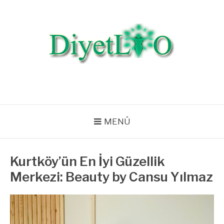
İçeriğe
atla
DIYETLIO.COM |
Diyet Listeleri, Diyet Bilgileri, Beslenme, Egzersiz, Zayıflama, Kilo
Verme
SAĞLIKLI YAŞAM,
BESLENME VE DIYET
MENÜ
Kurtköy’ün En İyi Güzellik
Merkezi: Beauty by Cansu Yılmaz