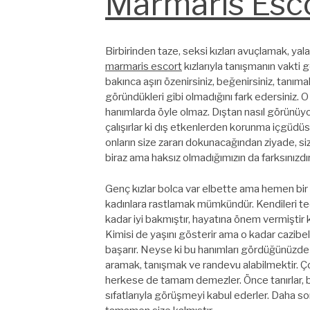
Marmaris Esc
Birbirinden taze, seksi kızları avuçlamak, ya
marmaris escort
kızlarıyla tanışmanın vakti g
bakınca aşırı özenirsiniz, beğenirsiniz, tanımak
göründükleri gibi olmadığını fark edersiniz. O
hanımlarda öyle olmaz. Dıştan nasıl görünüyo
çalışırlar ki dış etkenlerden korunma içgüdüs
onların size zararı dokunacağından ziyade, siz 
biraz ama haksız olmadığımızın da farksınızdı
Genç kızlar bolca var elbette ama hemen bir a
kadınlara rastlamak mümkündür. Kendileri tecr
kadar iyi bakmıştır, hayatına önem vermiştir
Kimisi de yaşını gösterir ama o kadar cazibeli
başarır. Neyse ki bu hanımları gördüğünüzde
aramak, tanışmak ve randevu alabilmektir. 
herkese de tamam demezler. Önce tanırlar, 
sıfatlarıyla görüşmeyi kabul ederler. Daha so