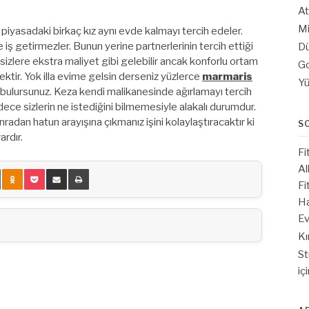
At
Mi
yasadaki birkaç kız aynı evde kalmayı tercih edeler.
 iş getirmezler. Bunun yerine partnerlerinin tercih ettiği
Dü
u sizlere ekstra maliyet gibi gelebilir ancak konforlu ortam
Go
tir. Yok illa evime gelsin derseniz yüzlerce
marmaris
Yü
 bulursunuz. Keza kendi malikanesinde ağırlamayı tercih
ece sizlerin ne istediğini bilmemesiyle alakalı durumdur.
nradan hatun arayışına çıkmanız işini kolaylaştıracaktır ki
S
ardır.
Fi
Al
Fi
Ha
Ev
Kı
St
iç