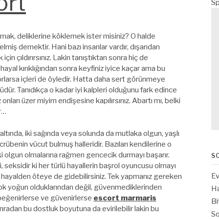
ort
Sp
lamak, deliklerine köklemek ister misiniz? O halde
elmiş demektir. Hani bazı insanlar vardır, dışarıdan
 için çıldırırsınız. Lakin tanıştıktan sonra hiç de
 hayal kırıklığından sonra keyfiniz iyice kaçar ama bu
rlarsa içleri de öyledir. Hatta daha sert görünmeye
üdür. Tanıdıkça o kadar iyi kalpleri olduğunu fark edince
onları üzer miyim endişesine kapılırsınız. Abartı mı, belki
r…
ltında, iki sağında veya solunda da mutlaka olgun, yaşlı
übenin vücut bulmuş halleridir. Bazıları kendilerine o
 ki olgun olmalarına rağmen gencecik durmayı başarır.
S
, seksidir ki her türlü hayallerin başrol oyuncusu olmayı
Ev
 hayalden öteye de gidebilirsiniz. Tek yapmanız gereken
Çok yoğun olduklarından değil, güvenmediklerinden
Ha
beğenirlerse ve güvenirlerse
escort marmaris
Bi
nradan bu dostluk boyutuna da evirilebilir lakin bu
So