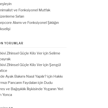
eşleyin
nimalist ve Fonksiyonel Mutfak
zenleme Sırları
rpcore Akımı ve Fonksiyonel Şıklığın
kselişi
ON YORUMLAR
tkivi Zihinsel Güçle Kilo Ver
için
Selime
bayrak
tkivi Zihinsel Güçle Kilo Ver
için
Şengül
tice
de Ayak Bakımı Nasıl Yapılır?
için
Hakkı
rmızı Pancarın Faydaları
için
Dudu
res ve Bağışıklık İlişkisinde Yoganın Yeri
in
Yonca