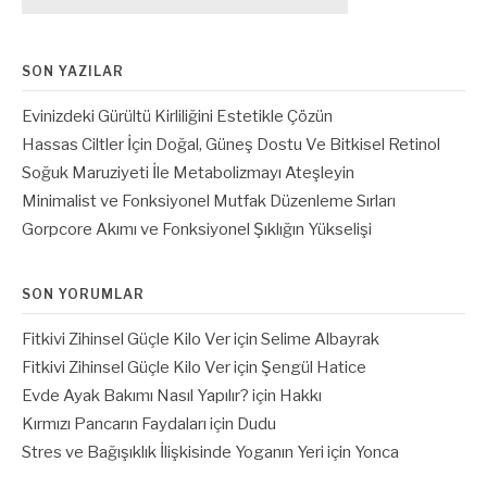
SON YAZILAR
Evinizdeki Gürültü Kirliliğini Estetikle Çözün
Hassas Ciltler İçin Doğal, Güneş Dostu Ve Bitkisel Retinol
Soğuk Maruziyeti İle Metabolizmayı Ateşleyin
Minimalist ve Fonksiyonel Mutfak Düzenleme Sırları
Gorpcore Akımı ve Fonksiyonel Şıklığın Yükselişi
SON YORUMLAR
Fitkivi Zihinsel Güçle Kilo Ver
için
Selime Albayrak
Fitkivi Zihinsel Güçle Kilo Ver
için
Şengül Hatice
Evde Ayak Bakımı Nasıl Yapılır?
için
Hakkı
Kırmızı Pancarın Faydaları
için
Dudu
Stres ve Bağışıklık İlişkisinde Yoganın Yeri
için
Yonca