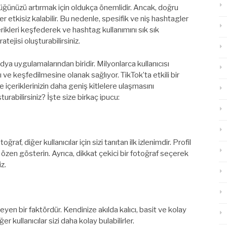
üğünüzü artırmak için oldukça önemlidir. Ancak, doğru
r etkisiz kalabilir. Bu nedenle, spesifik ve niş hashtagler
rikleri keşfederek ve hashtag kullanımını sık sık
atejisi oluşturabilirsiniz.
a uygulamalarından biridir. Milyonlarca kullanıcısı
 ve keşfedilmesine olanak sağlıyor. TikTok’ta etkili bir
ve içeriklerinizin daha geniş kitlelere ulaşmasını
şturabilirsiniz? İşte size birkaç ipucu:
ğraf, diğer kullanıcılar için sizi tanıtan ilk izlenimdir. Profil
 özen gösterin. Ayrıca, dikkat çekici bir fotoğraf seçerek
iz.
irleyen bir faktördür. Kendinize akılda kalıcı, basit ve kolay
ğer kullanıcılar sizi daha kolay bulabilirler.