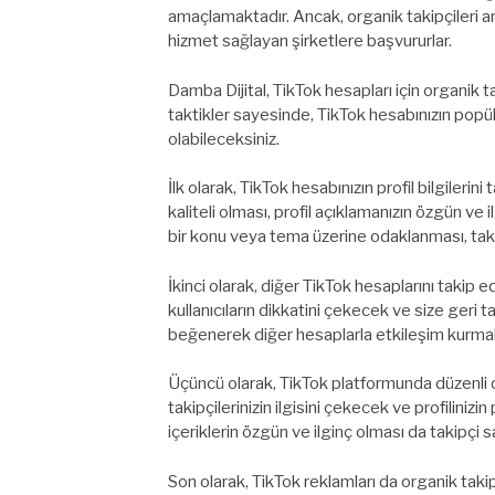
amaçlamaktadır. Ancak, organik takipçileri ar
hizmet sağlayan şirketlere başvururlar.
Damba Dijital, TikTok hesapları için organik t
taktikler sayesinde, TikTok hesabınızın popül
olabileceksiniz.
İlk olarak, TikTok hesabınızın profil bilgiler
kaliteli olması, profil açıklamanızın özgün ve i
bir konu veya tema üzerine odaklanması, takipç
İkinci olarak, diğer TikTok hesaplarını taki
kullanıcıların dikkatini çekecek ve size geri 
beğenerek diğer hesaplarla etkileşim kurmak
Üçüncü olarak, TikTok platformunda düzenli 
takipçilerinizin ilgisini çekecek ve profilinizin
içeriklerin özgün ve ilginç olması da takipçi s
Son olarak, TikTok reklamları da organik takip