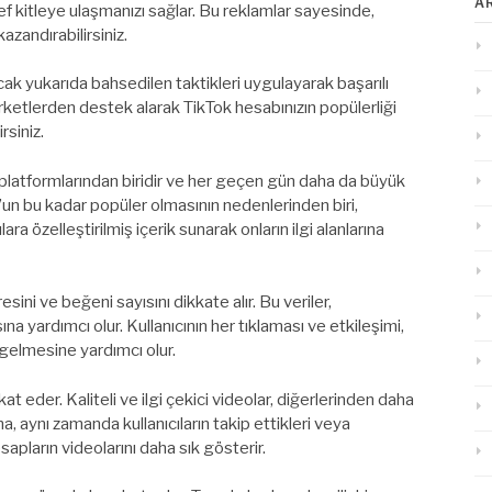
A
 kitleye ulaşmanızı sağlar. Bu reklamlar sayesinde,
azandırabilirsiniz.
ak yukarıda bahsedilen taktikleri uygulayarak başarılı
şirketlerden destek alarak TikTok hesabınızın popülerliği
irsiniz.
 platformlarından biridir ve her geçen gün daha da büyük
ok’un bu kadar popüler olmasının nedenlerinden biri,
ara özelleştirilmiş içerik sunarak onların ilgi alanlarına
esini ve beğeni sayısını dikkate alır. Bu veriler,
sına yardımcı olur. Kullanıcının her tıklaması ve etkileşimi,
gelmesine yardımcı olur.
at eder. Kaliteli ve ilgi çekici videolar, diğerlerinden daha
, aynı zamanda kullanıcıların takip ettikleri veya
apların videolarını daha sık gösterir.