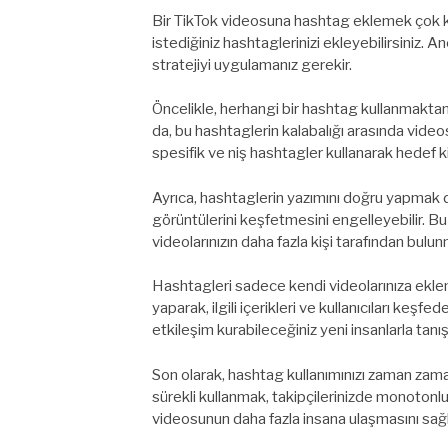
Bir TikTok videosuna hashtag eklemek çok ko
istediğiniz hashtaglerinizi ekleyebilirsiniz. A
stratejiyi uygulamanız gerekir.
Öncelikle, herhangi bir hashtag kullanmaktan
da, bu hashtaglerin kalabalığı arasında vide
spesifik ve niş hashtagler kullanarak hedef k
Ayrıca, hashtaglerin yazımını doğru yapmak da 
görüntülerini keşfetmesini engelleyebilir. Bu
videolarınızın daha fazla kişi tarafından bulunm
Hashtagleri sadece kendi videolarınıza ekl
yaparak, ilgili içerikleri ve kullanıcıları keşf
etkileşim kurabileceğiniz yeni insanlarla tanışa
Son olarak, hashtag kullanımınızı zaman zama
sürekli kullanmak, takipçilerinizde monotonluk
videosunun daha fazla insana ulaşmasını sağla