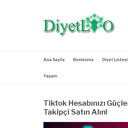
İçeriğe
atla
DIYETLIO.COM 
Diyet Listeleri, Diyet Bilgileri, Beslenme, Egzersi
Ana Sayfa
Beslenme
Diyet Listesi
Yaşam
Tiktok Hesabınızı Güçle
Takipçi Satın Alın!