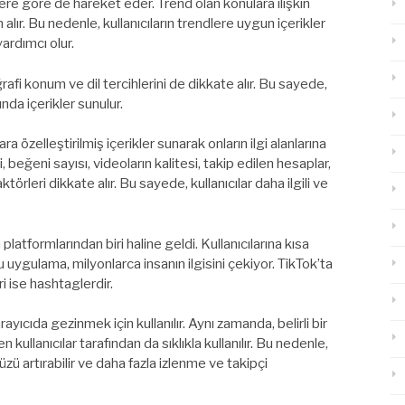
lere göre de hareket eder. Trend olan konulara ilişkin
lır. Bu nedenle, kullanıcıların trendlere uygun içerikler
ardımcı olur.
ğrafi konum ve dil tercihlerini de dikkate alır. Bu sayede,
rında içerikler sunulur.
ra özelleştirilmiş içerikler sunarak onların ilgi alanlarına
 beğeni sayısı, videoların kalitesi, takip edilen hesaplar,
ktörleri dikkate alır. Bu sayede, kullanıcılar daha ilgili ve
latformlarından biri haline geldi. Kullanıcılarına kısa
ygulama, milyonlarca insanın ilgisini çekiyor. TikTok’ta
i ise hashtaglerdir.
yıcıda gezinmek için kullanılır. Aynı zamanda, belirli bir
ullanıcılar tarafından da sıklıkla kullanılır. Bu nedenle,
ü artırabilir ve daha fazla izlenme ve takipçi