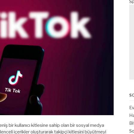
Sp
S
Ev
Ha
Bi
geniş bir kullanıcı kitlesine sahip olan bir sosyal medya
So
ğlenceli içerikler oluşturarak takipçi kitlesini büyütmeyi