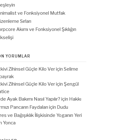
eşleyin
nimalist ve Fonksiyonel Mutfak
zenleme Sırları
rpcore Akımı ve Fonksiyonel Şıklığın
kselişi
ON YORUMLAR
tkivi Zihinsel Güçle Kilo Ver
için
Selime
bayrak
tkivi Zihinsel Güçle Kilo Ver
için
Şengül
tice
de Ayak Bakımı Nasıl Yapılır?
için
Hakkı
rmızı Pancarın Faydaları
için
Dudu
res ve Bağışıklık İlişkisinde Yoganın Yeri
in
Yonca