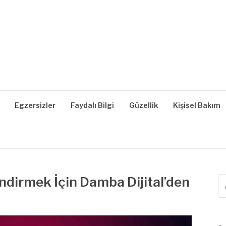
| SAĞLIKLI YAŞAM, B
z, Zayıflama, Kilo Verme
Egzersizler
Faydalı Bilgi
Güzellik
Kişisel Bakım
ndirmek İçin Damba Dijital’den
A
ya