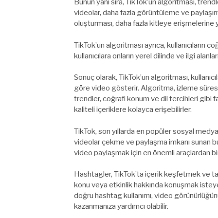
Bunun yanı sıra, TikTok’un algoritması, trend
videolar, daha fazla görüntüleme ve paylaşım a
oluşturması, daha fazla kitleye erişmelerine y
TikTok’un algoritması ayrıca, kullanıcıların co
kullanıcılara onların yerel dilinde ve ilgi alanla
Sonuç olarak, TikTok’un algoritması, kullanıcıla
göre video gösterir. Algoritma, izleme süresi,
trendler, coğrafi konum ve dil tercihleri gibi fa
kaliteli içeriklere kolayca erişebilirler.
TikTok, son yıllarda en popüler sosyal medya p
videolar çekme ve paylaşma imkanı sunan bu u
video paylaşmak için en önemli araçlardan bir
Hashtagler, TikTok’ta içerik keşfetmek ve tara
konu veya etkinlik hakkında konuşmak isteyen k
doğru hashtag kullanımı, video görünürlüğünüz
kazanmanıza yardımcı olabilir.