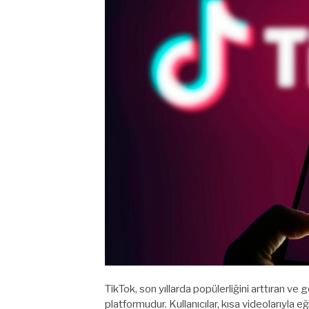
TikTok, son yıllarda popülerliğini arttıran ve 
platformudur. Kullanıcılar, kısa videolarıyla e