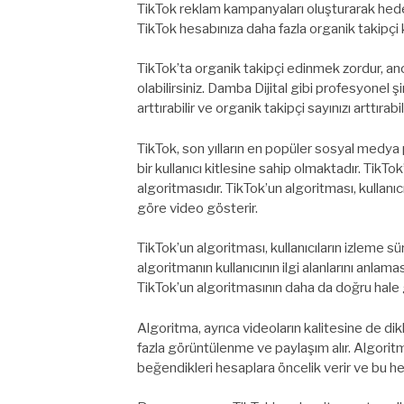
TikTok reklam kampanyaları oluşturarak hedef
TikTok hesabınıza daha fazla organik takipçi k
TikTok’ta organik takipçi edinmek zordur, anc
olabilirsiniz. Damba Dijital gibi profesyonel 
arttırabilir ve organik takipçi sayınızı arttırabil
TikTok, son yılların en popüler sosyal medya
bir kullanıcı kitlesine sahip olmaktadır. TikT
algoritmasıdır. TikTok’un algoritması, kullanıcıl
göre video gösterir.
TikTok’un algoritması, kullanıcıların izleme sür
algoritmanın kullanıcının ilgi alanlarını anlama
TikTok’un algoritmasının daha da doğru hale 
Algoritma, ayrıca videoların kalitesine de dikk
fazla görüntülenme ve paylaşım alır. Algoritma
beğendikleri hesaplara öncelik verir ve bu hes