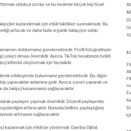
ttırmak oldukça zordur ve bu nedenle birçok kişi ticari
At
Mi
Dü
akipçiler kazandırmak için etkili taktikler sunmaktadır. Bu
Go
erliği artacak ve daha fazla organik takipçiye sahip
Yü
ini tamamen doldurmanız gerekmektedir. Profil fotoğrafınızın
S
lgi çekici olması önemlidir. Ayrıca, TikTok hesabınızın belirli
i kitlenizi oluşturmak için faydalıdır.
Fi
Al
p ederek etkileşimde bulunmanız gerekmektedir. Bu, diğer
Fi
takip yapacakları anlamına gelir. Ayrıca, yorum yaparak ve
Ha
 da takipçi kazanmanızı sağlayacaktır.
Ev
Kı
olarak paylaşım yapmak önemlidir. Düzenli paylaşımlar,
St
 popülerliğini arttıracaktır. Bununla birlikte, paylaştığınız
ayınızın artmasını sağlayacaktır.
iç
çi kazanmak için etkili bir yöntemdir. Damba Dijital,