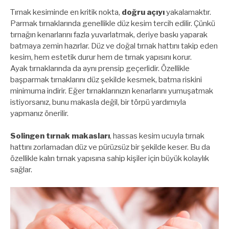
Tırnak kesiminde en kritik nokta,
doğru açıyı
yakalamaktır.
Parmak tırnaklarında genellikle düz kesim tercih edilir. Çünkü
tırnağın kenarlarını fazla yuvarlatmak, deriye baskı yaparak
batmaya zemin hazırlar. Düz ve doğal tırnak hattını takip eden
kesim, hem estetik durur hem de tırnak yapısını korur.
Ayak tırnaklarında da aynı prensip geçerlidir. Özellikle
başparmak tırnaklarını düz şekilde kesmek, batma riskini
minimuma indirir. Eğer tırnaklarınızın kenarlarını yumuşatmak
istiyorsanız, bunu makasla değil, bir törpü yardımıyla
yapmanız önerilir.
Solingen tırnak makasları
, hassas kesim ucuyla tırnak
hattını zorlamadan düz ve pürüzsüz bir şekilde keser. Bu da
özellikle kalın tırnak yapısına sahip kişiler için büyük kolaylık
sağlar.