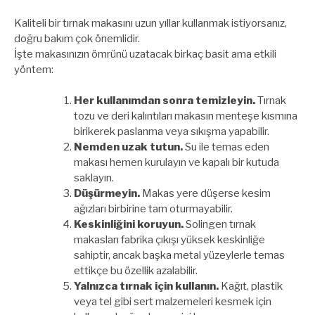
Kaliteli bir tırnak makasını uzun yıllar kullanmak istiyorsanız,
doğru bakım çok önemlidir.
İşte makasınızın ömrünü uzatacak birkaç basit ama etkili
yöntem:
Her kullanımdan sonra temizleyin.
Tırnak
tozu ve deri kalıntıları makasın menteşe kısmına
birikerek paslanma veya sıkışma yapabilir.
Nemden uzak tutun.
Su ile temas eden
makası hemen kurulayın ve kapalı bir kutuda
saklayın.
Düşürmeyin.
Makas yere düşerse kesim
ağızları birbirine tam oturmayabilir.
Keskinliğini koruyun.
Solingen tırnak
makasları fabrika çıkışı yüksek keskinliğe
sahiptir, ancak başka metal yüzeylerle temas
ettikçe bu özellik azalabilir.
Yalnızca tırnak için kullanın.
Kağıt, plastik
veya tel gibi sert malzemeleri kesmek için