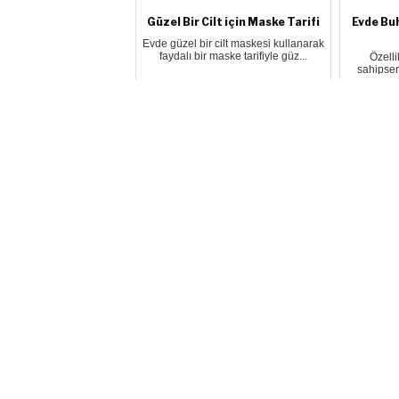
Güzel Bir Cilt için Maske Tarifi
Evde Buh
Evde güzel bir cilt maskesi kullanarak
faydalı bir maske tarifiyle güz...
Özell
sahipsen