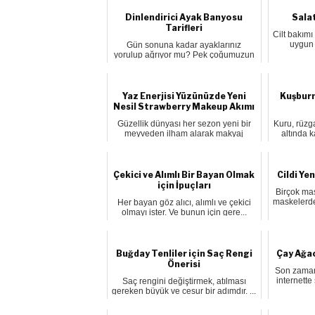
Dinlendirici Ayak Banyosu
Salat
Tarifleri
Cilt bakımı
uygun f
Gün sonuna kadar ayaklarınız
yorulup ağrıyor mu? Pek çoğumuzun
bu soru...
Yaz Enerjisi Yüzünüzde Yeni
Kuşburn
Nesil Strawberry Makeup Akımı
Güzellik dünyası her sezon yeni bir
Kuru, rüzga
meyveden ilham alarak makyaj
altında 
trend...
Çekici ve Alımlı Bir Bayan Olmak
Cildi Ye
için İpuçları
Birçok ma
maskelerde
Her bayan göz alıcı, alımlı ve çekici
olmayı ister. Ve bunun için gere...
Buğday Tenliler için Saç Rengi
Çay Ağac
Önerisi
Son zaman
internette
Saç rengini değiştirmek, atılması
gereken büyük ve cesur bir adımdır. ...