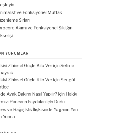
eşleyin
nimalist ve Fonksiyonel Mutfak
zenleme Sırları
rpcore Akımı ve Fonksiyonel Şıklığın
kselişi
ON YORUMLAR
tkivi Zihinsel Güçle Kilo Ver
için
Selime
bayrak
tkivi Zihinsel Güçle Kilo Ver
için
Şengül
tice
de Ayak Bakımı Nasıl Yapılır?
için
Hakkı
rmızı Pancarın Faydaları
için
Dudu
res ve Bağışıklık İlişkisinde Yoganın Yeri
in
Yonca