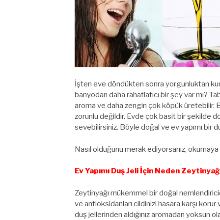
İşten eve döndükten sonra yorgunluktan kurt
banyodan daha rahatlatıcı bir şey var mı? Tabii 
aroma ve daha zengin çok köpük üretebilir. Bu
zorunlu değildir. Evde çok basit bir şekilde d
sevebilirsiniz. Böyle doğal ve ev yapımı bir du
Nasıl olduğunu merak ediyorsanız, okumaya
Ev Yapımı Duş Jeli İçin Neden Zeytinyağ
Zeytinyağı mükemmel bir doğal nemlendiricidir v
ve antioksidanları cildinizi hasara karşı korur
duş jellerinden aldığınız aromadan yoksun ola