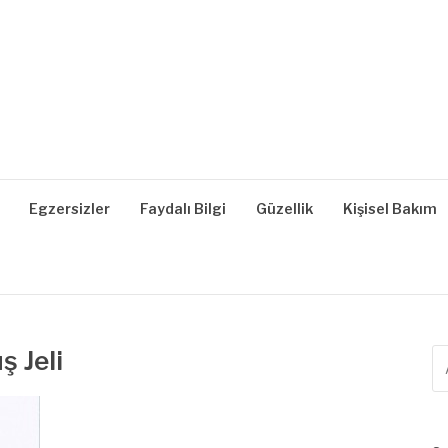
| SAĞLIKLI YAŞAM, B
z, Zayıflama, Kilo Verme
Egzersizler
Faydalı Bilgi
Güzellik
Kişisel Bakım
ş Jeli
A
ya