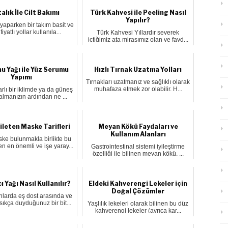
alık İle Cilt Bakımı
Türk Kahvesi ile Peeling Nasıl
Yapılır?
 yaparken bir takım basit ve
iyatlı yollar kullanıla...
Türk Kahvesi Yıllardır severek
içtiğimiz ata mirasımız olan ve fayd...
u Yağı ile Yüz Serumu
Hızlı Tırnak Uzatma Yolları
Yapımı
Tırnakları uzatmanız ve sağlıklı olarak
muhafaza etmek zor olabilir. H...
rlı bir iklimde ya da güneş
kalmanızın ardından ne ...
nileten Maske Tarifleri
Meyan Kökü Faydaları ve
Kullanım Alanları
ske bulunmakla birlikte bu
n en önemli ve işe yaray...
Gastrointestinal sistemi iyileştirme
özelliği ile bilinen meyan kökü, ...
ı Yağı Nasıl Kullanılır?
Eldeki Kahverengi Lekeler için
Doğal Çözümler
larda eş dost arasında ve
 sıkça duyduğunuz bir bit...
Yaşlılık lekeleri olarak bilinen bu düz
kahverengi lekeler (ayrıca kar...