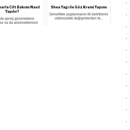
arla Cilt Bakımı Nasıl
Shea Yağı ile Göz Kremi Yapımı
Yapılır?
Genellikle yaşlanmanın ilk belirtilerini
cildimizdeki değişimlerden fa...
ikle geniş gözeneklere
iz ya da gözeneklerinizi
temizleme...