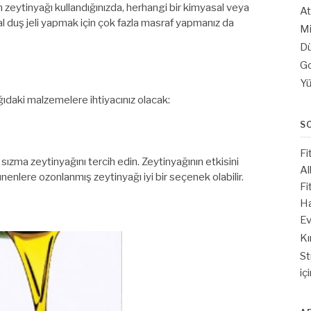
 zeytinyağı kullandığınızda, herhangi bir kimyasal veya
At
ğal duş jeli yapmak için çok fazla masraf yapmanız da
Mi
Dü
Go
Yü
ğıdaki malzemelere ihtiyacınız olacak:
S
Fi
 sızma zeytinyağını tercih edin. Zeytinyağının etkisini
Al
şünenlere ozonlanmış zeytinyağı iyi bir seçenek olabilir.
Fi
Ha
Ev
Kı
St
iç