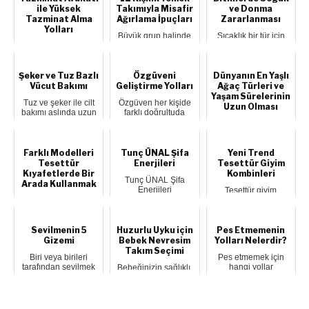
ile Yüksek
Takımıyla Misafir
ve Donma
Tazminat Alma
Ağırlama İpuçları
Zararlanması
Yolları
Büyük grup halinde
Sıcaklık bir tür için
misafir ağırlamak, ev
kritik seviyenin altına
Tazminat davalarının
sahipliğinin en zorlu
düştüğünde bitki
ilk aşaması, yaşanan
yanları...
hücrele...
olayın detaylarının
toplanar...
Şeker ve Tuz Bazlı
Özgüveni
Dünyanın En Yaşlı
Vücut Bakımı
Geliştirme Yolları
Ağaç Türleri ve
Yaşam Sürelerinin
Tuz ve şeker ile cilt
Özgüven her kişide
Uzun Olması
bakımı aslında uzun
farklı doğrultuda
yıllarından kullanılan
gelişen ve belli bir
Bazı ağaçlar binlerce
bir y...
yaştan sonra...
yıl yaşayabilmektedir.
Bunun
gerçekleşmesinin
Farklı Modelleri
Tunç ÜNAL Şifa
Yeni Trend
ne...
Tesettür
Enerjileri
Tesettür Giyim
Kıyafetlerde Bir
Kombinleri
Tunç ÜNAL Şifa
Arada Kullanmak
Enerjileri
Tesettür giyim
konularında adeta bir
modası, kendi başına
Her sezon moda
dijital şifa
ayrı bir tarza sahip
olan kıyafetlerin
kütüphane...
olan, farklı ...
başında gelmektedir.
Genel olarak şek...
Sevilmenin 5
Huzurlu Uyku için
Pes Etmemenin
Gizemi
Bebek Nevresim
Yolları Nelerdir?
Takım Seçimi
Biri veya birileri
Pes etmemek için
tarafından sevilmek
hangi yollar
Bebeğinizin sağlıklı,
dünyanın en güzel
denenmelidir? nasıl
konforlu ve huzurlu
şeylerinden b...
davranılmalıdır?
bir uyku süreci
Han...
geçirmesini ...