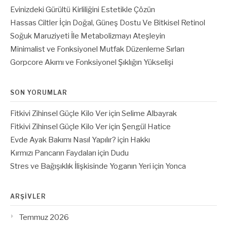
Evinizdeki Gürültü Kirliliğini Estetikle Çözün
Hassas Ciltler İçin Doğal, Güneş Dostu Ve Bitkisel Retinol
Soğuk Maruziyeti İle Metabolizmayı Ateşleyin
Minimalist ve Fonksiyonel Mutfak Düzenleme Sırları
Gorpcore Akımı ve Fonksiyonel Şıklığın Yükselişi
SON YORUMLAR
Fitkivi Zihinsel Güçle Kilo Ver
için
Selime Albayrak
Fitkivi Zihinsel Güçle Kilo Ver
için
Şengül Hatice
Evde Ayak Bakımı Nasıl Yapılır?
için
Hakkı
Kırmızı Pancarın Faydaları
için
Dudu
Stres ve Bağışıklık İlişkisinde Yoganın Yeri
için
Yonca
ARŞIVLER
Temmuz 2026