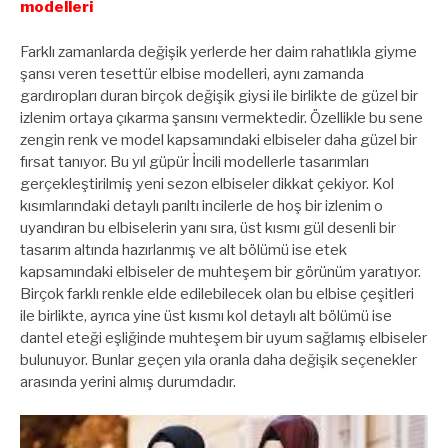
modelleri
Farklı zamanlarda değişik yerlerde her daim rahatlıkla giyme
şansı veren tesettür elbise modelleri, aynı zamanda
gardıropları duran birçok değişik giysi ile birlikte de güzel bir
izlenim ortaya çıkarma şansını vermektedir. Özellikle bu sene
zengin renk ve model kapsamındaki elbiseler daha güzel bir
fırsat tanıyor. Bu yıl güpür İncili modellerle tasarımları
gerçekleştirilmiş yeni sezon elbiseler dikkat çekiyor. Kol
kısımlarındaki detaylı parıltı incilerle de hoş bir izlenim o
uyandıran bu elbiselerin yanı sıra, üst kısmı gül desenli bir
tasarım altında hazırlanmış ve alt bölümü ise etek
kapsamındaki elbiseler de muhteşem bir görünüm yaratıyor.
Birçok farklı renkle elde edilebilecek olan bu elbise çeşitleri
ile birlikte, ayrıca yine üst kısmı kol detaylı alt bölümü ise
dantel eteği eşliğinde muhteşem bir uyum sağlamış elbiseler
bulunuyor. Bunlar geçen yıla oranla daha değişik seçenekler
arasında yerini almış durumdadır.