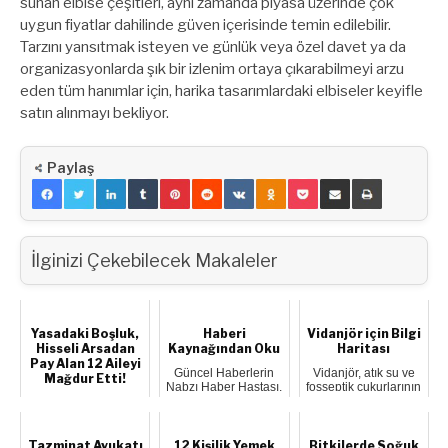
sunan elbise çeşitleri, aynı zamanda piyasa üzerinde çok
uygun fiyatlar dahilinde güven içerisinde temin edilebilir.
Tarzını yansıtmak isteyen ve günlük veya özel davet ya da
organizasyonlarda şık bir izlenim ortaya çıkarabilmeyi arzu
eden tüm hanımlar için, harika tasarımlardaki elbiseler keyifle
satın alınmayı bekliyor.
Paylaş
İlginizi Çekebilecek Makaleler
Yasadaki Boşluk,
Haberi
Vidanjör için Bilgi
Hisseli Arsadan
Kaynağından Oku
Haritası
Pay Alan 12 Aileyi
Güncel Haberlerin
Vidanjör, atık su ve
Mağdur Etti!
Nabzı Haber Hastası,
fosseptik çukurlarının
en sıcak gelişmeleri
temizlenmesi için
Gaziantep'te hisseli
takip eden...
kullanıl...
bir arsadan pay satın
alan 12 aile,
yasadaki boşl...
Tazminat Avukatı
12 Kişilik Yemek
Bitkilerde Soğuk