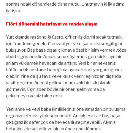
sonrasındaki dönemlerde daha mutlu. Unutmayın ki ilk adım;
iletişim.
Flört dönemini hatırlayın ve randevulaşın
Yurt dışında rastlandığı üzere, çiftler ilişkilerini sıcak tutmak
için “randevu geceleri” düzenliyor ve dışarıda iki sevgili gibi
buluşuyor. Baş başa dışarı çıkmaya özel bir isim vermek göze
abartılı görünebilir. Ancak şunu söylemek gerekir ki, ayrı bir
anlam yüklemek heyecanı da arttırır. Yeni bir anneyseniz
bütün odak noktanız bebeğiniz, ayrıca kendi yorgunluğunuz
olabilir. Yine de şu tavsiyeye kulak verin; eşinizden dışarıda
vakit geçirme önerisi gelirse bunu uzak bir fikir olarak
görmeyin. Eşinizden böyle bir öneri gelmiyorsa da
çekinmeyin ve siz talep edin.
Yeni anne ve yeni baba kimliklerinizi öne almadan bir buluşma
organize etmek iyi bir seçenektir. Ancak eşinizle baş başa
çıktığınız ilk sefer çok da heyecanlı geçmeyebilir. Aklınız
bebeğinizde kalabilir ve bir an önce ona dönmek