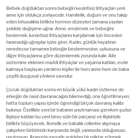
Bebek doğduktan sonra bebeğin kesintisiz ihtiyaçları yeni
anne için oldukça zorlayıcıdır. Hamilelik, doğum ve onu takip
eden lohusalıkla birlikte hormon düzeyleri zamana yayılan
şekilde değişime uğrar. Anne, emzirmek ve bebeğini
beslemek, kesintisiz ihtiyaçlarını karşılamak için önceden
tanımadığı uğraşılar içine girer. Kadın, günlük hayatının
neredeyse tamamını bebeğin beslenmesine, uykusuna ve
diğer ihtiyaçlarına göre düzenlemek zorunda kalır. Aile
sistemine eklenen maddi ihtiyaçlar ve yaşama katılan, evde
kalmaya başlayan yardımcı kişiler ile hem anne hem de baba
çeşitli duygusal yönlere savrulur.
Çocuk doğduktan sonra en büyük yükü kadın üstlense de
erkeğin de nasıl davranacağını bilemediği, ona öğretilmeyen,
hatta toplum yapısı içinde öğrendiği birçok davranış kalıbı
bulunur. Özellikle yeni bir babanın unutmaması gereken şudur;
ilişkiye katılan bu yeni birey sizin bir parçanız ve ilişkinizle
birlikte büyüyecek. Annelik ve babalık rollerine alışmaya
çalışırken birbirinizin karşısında değil, yanınızda olduğunuzu
unutmayın. Aranızda mesafe açıldığını bir miktar görmek