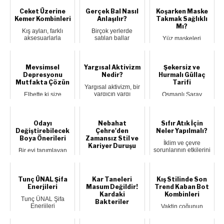
Ceket Üzerine
Gerçek Bal Nasıl
Koşarken Maske
Kemer Kombinleri
Anlaşılır?
Takmak Sağlıklı
Mı?
Kış ayları, farklı
Birçok yerlerde
aksesuarlarla
satılan ballar
Yüz maskeleri
deneme yapmak ve
çoğunlukla gerçek
hayatın normal bir
değişik kombinler
bal alakası olmayan
parçası haline geldi
ol...
b...
ve artık halka a...
Mevsimsel
Yargısal Aktivizm
Şekersiz ve
Depresyonu
Nedir?
Hurmalı Güllaç
Mutfakta Çözün
Tarifi
Yargısal aktivizm, bir
yargıcın yargı
Elbette ki size
Osmanlı Saray
denetimini
kendinizi mutfağa
mutfağından
uygulamaya nasıl
atıp; çikolata, cips,
günümüze gelen
yakl...
şekerleme gibi...
güllaç, özellikle
Ramazan ayl...
Odayı
Nebahat
Sıfır Atık İçin
Değiştirebilecek
Çehre'den
Neler Yapılmalı?
Boya Önerileri
Zamansız Stil ve
İklim ve çevre
Kariyer Duruşu
sorunlarının etkilerini
Bir evi tanımlayan
arttırması ile birlikte
pek çok şey vardır.
Kalıcı Olanı
tüm dün...
Buna en iyi örnek
Seviyorum Usta
olarak aynı b...
oyuncu Nebahat
Çehre, katıldığı özel
Tunç ÜNAL Şifa
Kar Taneleri
Kış Stilinde Son
bir ...
Enerjileri
Masum Değildir!
Trend Kaban Bot
Kardaki
Kombinleri
Tunç ÜNAL Şifa
Bakteriler
Enerjileri
Vaktin çoğunun
konularında adeta bir
dışarıda geçtiği
Buz kristalleri
dijital şifa
günlerin, stil
havadaki nemin