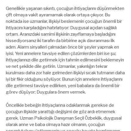
Genellikle yaşanan sıkıntı, çocuğun ihtiyaçlarını düşünmekten
çift olmaya vakit ayıramamak olarak ortaya çıkıyor. Bu
noktada ise uzmanlar, ilişkiyi beslemenin çocuğun önemli bir
ihtiyacını karşıladığını hatırlatıyor: Duygusal açıdan sağlıklı
ortam. Aranızdaki samimi ilişkinin zayıflamaya başladığını
hissediyorsanız iki tarafın da birbirine açık davranması ilk
adım. Alarm sinyalleri çalmadan önce bir şeyler yapmak en
iyisi. Yeni annelere tavsiye edilen çözümlerden biri ise şu;
ihtiyaçlarınızı dile getirmek için tahmin edilmesini beklemeyin
ve net şekilde dile getirin. Uzmanlar, yakınlığın tekrar
kurulması daha zor hale gelmeden ilişkiyi sıcak tutmanın daha
iyi bir fikir olduğunu söylüyor. Bunun için annelere ihtiyaçlarını
dile getirmesi tavsiye edilirken, yeni babalara da önemli bir
görev düşüyor; Duygulara önem vermek.
Öncelikle bebeğin ihtiyaçlarına odaklanmak gerekse de
çocuğun ilişkide yarattığı değişimi de göz ardı etmemek
gerek. Uzman Psikolojik Danışman Seçil Özbeklik, duygusal
olarak anne ve baba olmaya hazır olmanın, çocuğun
sorumluluğunu üstlenmenin ve çocuğu hayata hazırlamanın