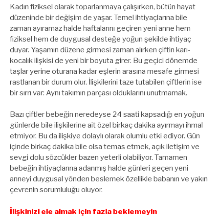
Kadın fiziksel olarak toparlanmaya çalışırken, bütün hayat
düzeninde bir değişim de yaşar. Temel ihtiyaçlarına bile
zaman ayıramaz halde haftalarını geçiren yeni anne hem
fiziksel hem de duygusal desteğe yoğun şekilde ihtiyaç
duyar. Yaşamın düzene girmesi zaman alırken çiftin karı-
kocalık ilişkisi de yeni bir boyuta girer. Bu geçici dönemde
taşlar yerine oturana kadar eşlerin arasına mesafe girmesi
rastlanan bir durum olur. İlişkilerini taze tutabilen çiftlerin ise
bir sırrı var: Aynı takımın parçası olduklarını unutmamak.
Bazı çiftler bebeğin neredeyse 24 saati kapsadığı en yoğun
günlerde bile ilişkilerine ait özel birkaç dakika ayırmayı ihmal
etmiyor. Bu da ilişkiye dolaylı olarak olumlu etki ediyor. Gün
içinde birkaç dakika bile olsa temas etmek, açık iletişim ve
sevgi dolu sözcükler bazen yeterli olabiliyor. Tamamen
bebeğin ihtiyaçlarına adanmış halde günleri geçen yeni
anneyi duygusal yönden beslemek özellikle babanın ve yakın
çevrenin sorumluluğu oluyor.
İlişkinizi ele almak için fazla beklemeyin