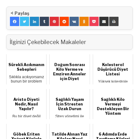
Paylaş
İlginizi Çekebilecek Makaleler
Sürekli Acıkmanın
Doğum Sonrası
Kolesterol
Sebepleri
Kilo Verme ve
Düşürücü Diyet
Emziren Anneler
Listesi
Sıklıkla acıkıyorsanız
için Diyet
bunun bir problem
Yüksek kolestrole
olduğunu düşünüyor
sahip olmak
Emziren anneler için
veya bu du...
beraberinde ciddi
doğum sonrası kilo
problemlerin açığa
verme, sadece
çık...
bedensel görünüm...
Aristo Diyeti
Sağlıklı Yaşam
Sağlıklı Kilo
Nedir, Nasıl
İçin Stresten
Vermeyi
Yapılır?
Uzak Durun
Destekleyen Bir
Yöntem
Bu bir diyet değil
Stres yönetimi ile
aslında, bilinç ve
sağlıklı yaşam ve
Sağlıklı bir yaşam
bilinçaltına hitap
başarılı işler üretmek
tarzı için doğru
eden bir besl...
mümkündür....
beslenme
alışkanlıkları
Göbek Eriten
Tatilde Alınan Yaz
6 Adımda Evde
oluşturmak...
Yoğurt Kürüyle
Kiloları Nasıl
Zayıflama Kürleri