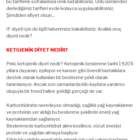
bu tariflerle sofralarınıza renk katabilirsiniz. Ünlü isimlerden
derlediğimiz tarifleri evde kolayca uygulayabilirsiniz.
Şimdiden afiyet olsun…
IF diyeti için de ilgili haberimize bakabilsiniz: Aralıklı oruç
diyeti nedir?
KETOJENİK DİYET NEDİR?
Peki, ketojenik diyet nedir? Ketojenik beslenme tarihi 1920’li
yıllara dayanan, epilepsi ve kanser gibi önemli hastalıklara
destek olarak kullanılan bir beslenme şekli olarak
tanımlanıyor. Ancak son zamanlarda kilo kaybına yardımcı
oluşuyla bir trend haline geldiği gerçeği de var.
Karbonhidratın neredeyse olmadığı, sağlıklı yağ kaynaklarının
ve proteinin yer aldığı bu beslenme şeklinde enerji yağ
kaynaklarından sağlanıyor.
Beslenmede karbonhidrat alımı kesilince, vücut enerjiyi
protein ve yağdan almaya başlıyor.
Etkin bir şekilde enerji elde etmek için yağ yakımı başlamış