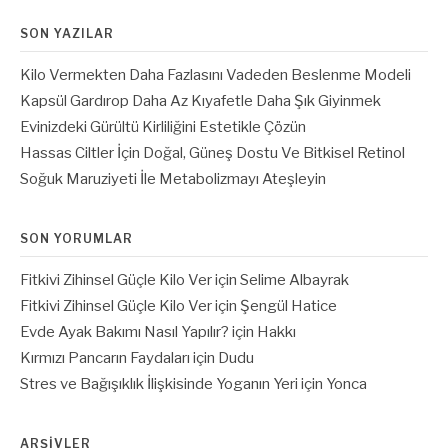
SON YAZILAR
Kilo Vermekten Daha Fazlasını Vadeden Beslenme Modeli
Kapsül Gardırop Daha Az Kıyafetle Daha Şık Giyinmek
Evinizdeki Gürültü Kirliliğini Estetikle Çözün
Hassas Ciltler İçin Doğal, Güneş Dostu Ve Bitkisel Retinol
Soğuk Maruziyeti İle Metabolizmayı Ateşleyin
SON YORUMLAR
Fitkivi Zihinsel Güçle Kilo Ver
için
Selime Albayrak
Fitkivi Zihinsel Güçle Kilo Ver
için
Şengül Hatice
Evde Ayak Bakımı Nasıl Yapılır?
için
Hakkı
Kırmızı Pancarın Faydaları
için
Dudu
Stres ve Bağışıklık İlişkisinde Yoganın Yeri
için
Yonca
ARŞIVLER