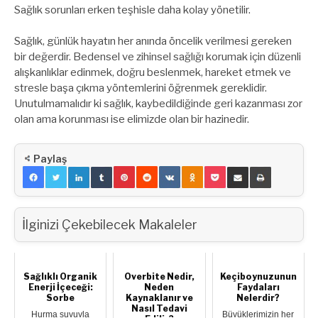
Sağlık sorunları erken teşhisle daha kolay yönetilir.
Sağlık, günlük hayatın her anında öncelik verilmesi gereken
bir değerdir. Bedensel ve zihinsel sağlığı korumak için düzenli
alışkanlıklar edinmek, doğru beslenmek, hareket etmek ve
stresle başa çıkma yöntemlerini öğrenmek gereklidir.
Unutulmamalıdır ki sağlık, kaybedildiğinde geri kazanması zor
olan ama korunması ise elimizde olan bir hazinedir.
Paylaş
İlginizi Çekebilecek Makaleler
Sağlıklı Organik
Overbite Nedir,
Keçiboynuzunun
Enerji İçeceği:
Neden
Faydaları
Sorbe
Kaynaklanır ve
Nelerdir?
Nasıl Tedavi
Hurma suyuyla
Büyüklerimizin her