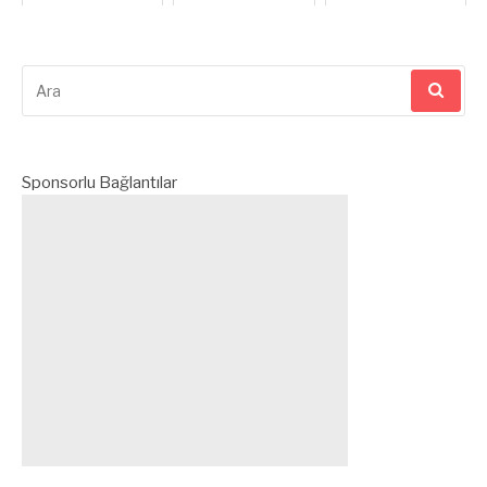
Dokusu (BAT) Ve
sinyal iletimi,
Pandemiyle birlikte
Termojenez Yıllardır
organizmaların
birçok kişi hayatına
beslenme ve sağlı...
hayatta kalması, b...
sabah yürüyüşünü
yeni yeni ek...
Arama
yap:
Sponsorlu Bağlantılar