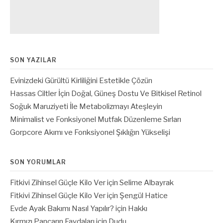
SON YAZILAR
Evinizdeki Gürültü Kirliliğini Estetikle Çözün
Hassas Ciltler İçin Doğal, Güneş Dostu Ve Bitkisel Retinol
Soğuk Maruziyeti İle Metabolizmayı Ateşleyin
Minimalist ve Fonksiyonel Mutfak Düzenleme Sırları
Gorpcore Akımı ve Fonksiyonel Şıklığın Yükselişi
SON YORUMLAR
Fitkivi Zihinsel Güçle Kilo Ver
için
Selime Albayrak
Fitkivi Zihinsel Güçle Kilo Ver
için
Şengül Hatice
Evde Ayak Bakımı Nasıl Yapılır?
için
Hakkı
Kırmızı Pancarın Faydaları
için
Dudu