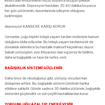
kesici olan endorfinlerin vücut boyunca düzgün şekilde
akabilmesidir. Depresyon hastaları, 35-60 dakika boyunca
her gün yürümenin, durumlarında iyileşme olduğunu
belirtmişler.
depresyon KANSERE KARŞI KORUR
Uzmanlar, çoğu kişinin telaşlı yaşam tarzları nedeniyle kanser
olduğunu iddia ediyorlar. Bu telaşlı yaşam tarzlarına bir de
donukluk eklenince bu hastalık malesef kaçınılmaz oluyor.
Sabah yürüyüşleri, size ihtiyacınız olan egzersiz ile birlikte,
daha iyi bağışıklık ve taze bir nefes verir.
BAĞIŞIKLIK SİSTEMİ GÜÇLENİR
Daha önce de okuduğunuz gibi, yürüyüş vücudun kan
dolaşımını arttırır. Bu, bağışıklık sistemi üzerinde harika
etkilere sahiptir. Günde sadece 30 dakika yürümek, bağışıklık
sistemini güçlendirir ve sizi çeşitli hastalıklardan korur.
YORGUNLUĞU AZALTIP, ENERJİ VERİR