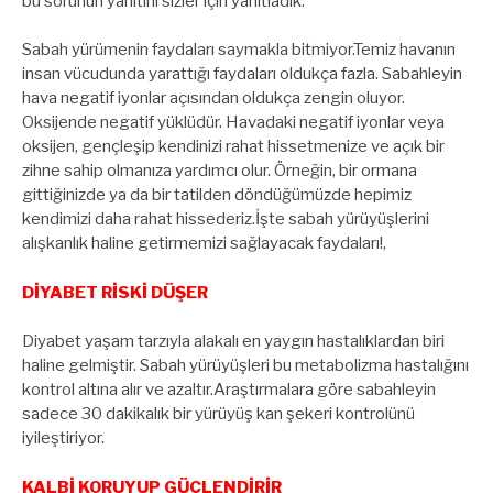
bu sorunun yanıtını sizler için yanıtladık.
Sabah yürümenin faydaları saymakla bitmiyor.Temiz havanın
insan vücudunda yarattığı faydaları oldukça fazla. Sabahleyin
hava negatif iyonlar açısından oldukça zengin oluyor.
Oksijende negatif yüklüdür. Havadaki negatif iyonlar veya
oksijen, gençleşip kendinizi rahat hissetmenize ve açık bir
zihne sahip olmanıza yardımcı olur. Örneğin, bir ormana
gittiğinizde ya da bir tatilden döndüğümüzde hepimiz
kendimizi daha rahat hissederiz.İşte sabah yürüyüşlerini
alışkanlık haline getirmemizi sağlayacak faydaları!,
DİYABET RİSKİ DÜŞER
Diyabet yaşam tarzıyla alakalı en yaygın hastalıklardan biri
haline gelmiştir. Sabah yürüyüşleri bu metabolizma hastalığını
kontrol altına alır ve azaltır.Araştırmalara göre sabahleyin
sadece 30 dakikalık bir yürüyüş kan şekeri kontrolünü
iyileştiriyor.
KALBİ KORUYUP GÜÇLENDİRİR