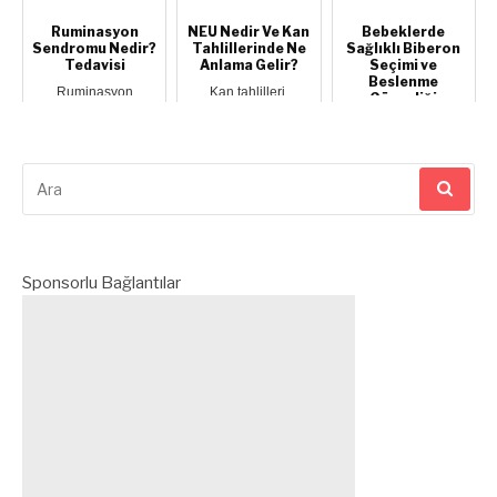
aylarının...
bir tatlı kaşığ...
çıkmaya ba...
Ruminasyon
NEU Nedir Ve Kan
Bebeklerde
Sendromu Nedir?
Tahlillerinde Ne
Sağlıklı Biberon
Tedavisi
Anlama Gelir?
Seçimi ve
Beslenme
Ruminasyon
Kan tahlilleri,
Güvenliği
sendromu
vücudun bağışıklık
(ruminasyon
sistemi ve genel
Biberon Seçimi
bozukluğu veya
sağlık durumu hakk...
Neden Kritik Öneme
merisizm olarak da
Sahiptir Bebeklerin
bili...
anne sütünden...
Arama
yap:
Sponsorlu Bağlantılar