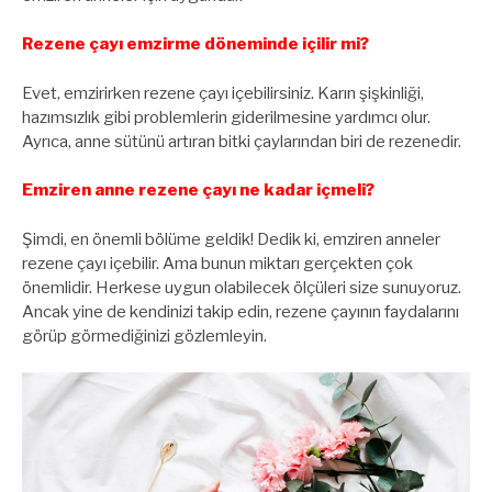
Rezene çayı emzirme döneminde içilir mi?
Evet, emzirirken rezene çayı içebilirsiniz. Karın şişkinliği,
hazımsızlık gibi problemlerin giderilmesine yardımcı olur.
Ayrıca, anne sütünü artıran bitki çaylarından biri de rezenedir.
Emziren anne rezene çayı ne kadar içmeli?
Şimdi, en önemli bölüme geldik! Dedik ki, emziren anneler
rezene çayı içebilir. Ama bunun miktarı gerçekten çok
önemlidir. Herkese uygun olabilecek ölçüleri size sunuyoruz.
Ancak yine de kendinizi takip edin, rezene çayının faydalarını
görüp görmediğinizi gözlemleyin.