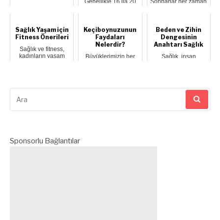
Genellikle 16 ila 20
Sonbahar her zaman
yaş arasında 20’lik
insanlar için zorlu
Sabahları yorgun
yaş dişleriniz
aylar olabiliyor. Yaz
uyanma, gün içinde
çıkmaya ba...
aylarının...
kendini halsiz
hissetme,
Sağlık Yaşam için
Keçiboynuzunun
Beden ve Zihin
huzursuzl...
Fitness Önerileri
Faydaları
Dengesinin
Nelerdir?
Anahtarı Sağlık
Sağlık ve fitness,
kadınların yaşam
Büyüklerimizin her
Sağlık, insan
kalitesini artıran,
sabah aç karnına
hayatının en kıymetli
enerjilerini y...
veya yatmadan önce
hazinesidir. Sağlıklı
bir tatlı kaşığ...
bir beden ve...
Arama
yap:
Sponsorlu Bağlantılar