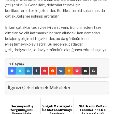
gelişebilir (3). Genellikle, doktorlar tedavi için
kortikosteroidler reçete eder. Kortikosteroid kullanmak da
çatlak gelişme riskinizi artırabilir.
Erken çatlaklar tedaviye iyi yanıt verir. Bunun nedeni taze
olmaları ve cilt katmanının hemen altındaki kan damarları
kolajen gelişimini teşvik eder, bu da görünümlerini
iyileştirmeyi kolaylaştırır. Bu nedenle, çatlaklar
geliştirdiyseniz, tedaviye mümkün olduğunca erken başlayın.
Paylaş
İlginizi Çekebilecek Makaleler
Geçmeyen Kış
Soğuk Maruziyeti
NEU Nedir Ve Kan
Yorgunluğunu
İle Metabolizmayı
Tahlillerinde Ne
Yenmek için
Ateşleyin
Anlama Gelir?