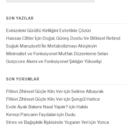
SON YAZILAR
Evinizdeki Gürültü Kirliliğini Estetikle Çözün
Hassas Ciltler İçin Doğal, Güneş Dostu Ve Bitkisel Retinol
Soğuk Maruziyeti İle Metabolizmayı Ateşleyin
Minimalist ve Fonksiyonel Mutfak Düzenleme Sırları
Gorpcore Akımı ve Fonksiyonel Şıklığın Yükselişi
SON YORUMLAR
Fitkivi Zihinsel Güçle Kilo Ver
için
Selime Albayrak
Fitkivi Zihinsel Güçle Kilo Ver
için
Şengül Hatice
Evde Ayak Bakımı Nasıl Yapılır?
için
Hakkı
Kırmızı Pancarın Faydaları
için
Dudu
Stres ve Bağışıklık İlişkisinde Yoganın Yeri
için
Yonca