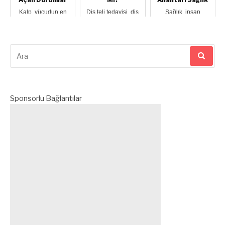
Kalp, vücudun en
Diş teli tedavisi, diş
Sağlık, insan
kritik organlarından
ve çevre
hayatının en kıymetli
biridir ve sağlıklı
dokularından
hazinesidir. Sağlıklı
çalışabilmes...
kaynaklanan
bir beden ve...
anomalilerin ...
Arama
yap:
Sponsorlu Bağlantılar