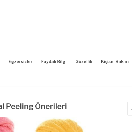
| SAĞLIKLI YAŞAM, B
z, Zayıflama, Kilo Verme
Egzersizler
Faydalı Bilgi
Güzellik
Kişisel Bakım
l Peeling Önerileri
A
ya