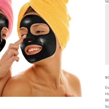
Sp
S
Ev
Ha
Bi
So