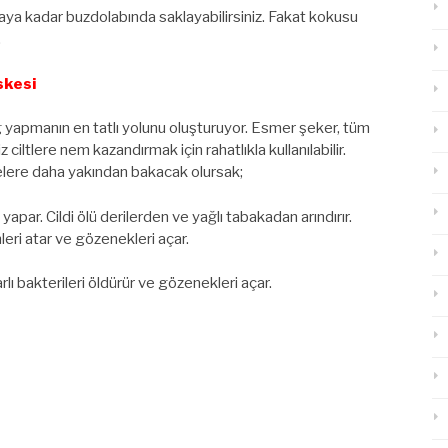
taya kadar buzdolabında saklayabilirsiniz. Fakat kokusu
.
skesi
ng yapmanın en tatlı yolunu oluşturuyor. Esmer şeker, tüm
iz ciltlere nem kazandırmak için rahatlıkla kullanılabilir.
lere daha yakından bakacak olursak;
apar. Cildi ölü derilerden ve yağlı tabakadan arındırır.
leri atar ve gözenekleri açar.
rlı bakterileri öldürür ve gözenekleri açar.