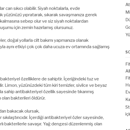
At
 can sıkıcı olabilir. Siyah noktalarla, evde
Mi
tık yüzünüzü yıpratarak, sıkarak savaşmanıza gerek
Dü
r kalmasına sebep olur ve siz siyah noktalardan
Go
uşumu için zemin hazırlamış olursunuz.
Yü
ler, doğal yollarla cilt bakımı yapmanıza olanak
rıyla aynı etkiyi çok çok daha ucuza ev ortamında sağlamış
S
Fi
Al
Fi
bakteriyel özelliklere de sahiptir. İçeriğindeki tuz ve
Ha
ir. Limon, yüzünüzdeki tüm kiri temizler, sivilce ve beyaz
da sahip antibakteriyel özellik sayesinde tıkanmış
Ev
lan bakterileri öldürür.
Kı
St
dan bakacak olursak,
iç
sıkılaştırıcıdır. İçerdiği antibakteriyel özler sayesinde,
arlı bakterilerle savaşır. Yağ dengesi düzenlenmiş olan