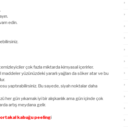
.
ayın.
vam edin.
bilirsiniz.
mizleyiciler çok fazla miktarda kimyasal içerirler.
l maddeler yüzünüzdeki yararlı yağları da söker atar ve bu
ur.
u yaptırabilirsiniz. Bu sayede, siyah noktalar daha
ü her gün yıkamak iyi bir alışkanlık ama gün içinde çok
alarda artış meydana gelir.
portakal kabuğu peeling
i