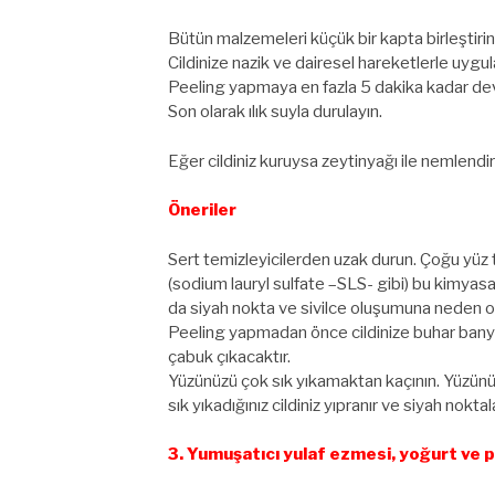
Bütün malzemeleri küçük bir kapta birleştirin
Cildinize nazik ve dairesel hareketlerle uygul
Peeling yapmaya en fazla 5 dakika kadar de
Son olarak ılık suyla durulayın.
Eğer cildiniz kuruysa zeytinyağı ile nemlendire
Öneriler
Sert temizleyicilerden uzak durun. Çoğu yüz te
(sodium lauryl sulfate –SLS- gibi) bu kimyasa
da siyah nokta ve sivilce oluşumuna neden ol
Peeling yapmadan önce cildinize buhar banyos
çabuk çıkacaktır.
Yüzünüzü çok sık yıkamaktan kaçının. Yüzünüz
sık yıkadığınız cildiniz yıpranır ve siyah nokt
3. Yumuşatıcı yulaf ezmesi, yoğurt ve 