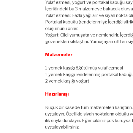
Yulaf ezmesi, yoğurt ve portakal kabuğu say
İçeriğindeki bu 3 malzemeye bakacak olursa
Yulaf ezmesi: Fazla yağı alır ve siyah nokta o
Portakal kabuğu (rendelenmiş): İçerdiği sitr
oluşumunu önler.
Yoğurt: Cildi yumuşatır ve nemlendirir. İçerdi
gözenekleri sıkılaştırır. Yumuşayan ciltten siy
Malzemeler
1 yemek kaşığı öğütülmüş yulaf ezmesi
1 yemek kaşığı rendelenmiş portakal kabuğ
2 yemek kaşığı yoğurt
Hazırlanışı
Küçük bir kasede tüm malzemeleri karıştırın. K
uygulayın. Özellikle siyah noktaların olduğu
ılık suyla durulayın. Eğer cildiniz çok kuruys
uygulayabilirsiniz.