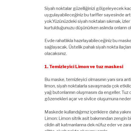
Siyah noktalar güzelliğinizi gölgeleyecek kadar
uygulayabileceğiniz bu tarifler sayesinde ar
yok.Yüzünüzdeki siyah noktaları sıkmak, izle
kurtulduğunuzu düşünürken aslında onların ol
Evde rahatlıkla hazırlayabileceğiniz bu maske
sağlayacak. Üstelik pahalı siyah nokta ilaçla
olacaksınız.
1. Temizleyici Limon ve tuz maskesi
Bu maske, temizleyici olmasının yanı sıra anti
limon, siyah noktalarla savaşmada çok etkilid
yağ butonlarının oluşmasını da engeller. Tuz 
gözenekleri açar ve sivilce oluşumuna neden o
Maskede kullandığımız içeriklere daha yakın
Limon: Limon sitrik asit bakımından zengin bir 
cildin alt katmanlarına dek nüfuz eder ve zar