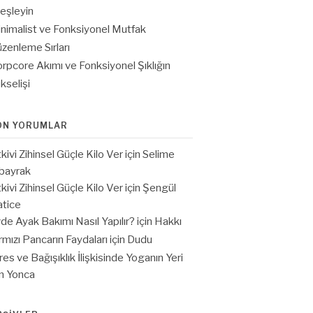
eşleyin
nimalist ve Fonksiyonel Mutfak
zenleme Sırları
rpcore Akımı ve Fonksiyonel Şıklığın
kselişi
ON YORUMLAR
tkivi Zihinsel Güçle Kilo Ver
için
Selime
bayrak
tkivi Zihinsel Güçle Kilo Ver
için
Şengül
tice
de Ayak Bakımı Nasıl Yapılır?
için
Hakkı
rmızı Pancarın Faydaları
için
Dudu
res ve Bağışıklık İlişkisinde Yoganın Yeri
in
Yonca