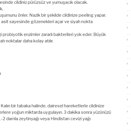
esinde cildiniz pürüzsüz ve yumuşacık olacak.
k,
luşumunu önler. Nazik bir şekilde cildinize peeling yapar.
ik asit sayesinde gözenekleri açar ve siyah nokta
ği probiyotik enzimler zararlı bakterileri yok eder. Büyük
ah noktalar daha kolay atılır.
u
alın bir tabaka halinde, dairesel hareketlerle cildinize
 yerlere yoğun miktarda uygulayın. 3 dakika sonra yüzünüzü
a 1-2 damla zeytinyağı veya Hindistan cevizi yağı