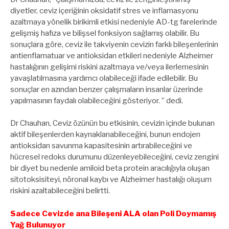
diyetler, ceviz içeriğinin oksidatif stres ve inflamasyonu
azaltmaya yönelik birikimli etkisi nedeniyle AD-tg farelerinde
gelişmiş hafıza ve bilişsel fonksiyon sağlamış olabilir. Bu
sonuçlara göre, ceviz ile takviyenin cevizin farklı bileşenlerinin
antienflamatuar ve antioksidan etkileri nedeniyle Alzheimer
hastalığının gelişimi riskini azaltmaya ve/veya ilerlemesinin
yavaşlatılmasına yardımcı olabileceği ifade edilebilir. Bu
sonuçlar en azından benzer çalışmaların insanlar üzerinde
yapılmasının faydalı olabileceğini gösteriyor. ” dedi.
Dr Chauhan, Ceviz özünün bu etkisinin, cevizin içinde bulunan
aktif bileşenlerden kaynaklanabileceğini, bunun endojen
antioksidan savunma kapasitesinin artırabileceğini ve
hücresel redoks durumunu düzenleyebileceğini, ceviz zengini
bir diyet bu nedenle amiloid beta protein aracılığıyla oluşan
sitotoksisiteyi, nöronal kaybı ve Alzheimer hastalığı oluşum
riskini azaltabileceğini belirtti.
Sadece Cevizde ana Bileşeni ALA olan Poli Doymamış
Yağ Bulunuyor