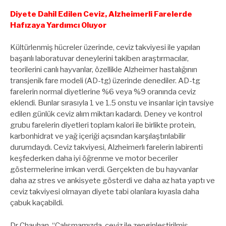
Diyete Dahil Edilen Ceviz, Alzheimerli Farelerde
Hafızaya Yardımcı Oluyor
Kültürlenmiş hücreler üzerinde, ceviz takviyesi ile yapılan
başarılı laboratuvar deneylerini takiben araştırmacılar,
teorilerini canlı hayvanlar, özellikle Alzheimer hastalığının
transjenik fare modeli (AD-tg) üzerinde denediler. AD-tg
farelerin normal diyetlerine %6 veya %9 oranında ceviz
eklendi. Bunlar sırasıyla 1 ve 1.5 onstu ve insanlar için tavsiye
edilen günlük ceviz alım miktarı kadardı. Deney ve kontrol
grubu farelerin diyetleri toplam kalori ile birlikte protein,
karbonhidrat ve yağ içeriği açısından karşılaştırılabilir
durumdaydı. Ceviz takviyesi, Alzheimerlı farelerin labirenti
keşfederken daha iyi öğrenme ve motor beceriler
göstermelerine imkan verdi. Gerçekten de bu hayvanlar
daha az stres ve ankisyete gösterdi ve daha az hata yaptı ve
ceviz takviyesi olmayan diyete tabi olanlara kıyasla daha
çabuk kaçabildi.
Dr Chauhan, “Çalışmamızda, ceviz ile zenginleştirilmiş