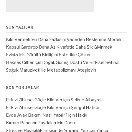
SON YAZILAR
Kilo Vermekten Daha Fazlasını Vadeden Beslenme Modeli
Kapsül Gardırop Daha Az Kıyafetle Daha Şık Giyinmek
Evinizdeki Gürültü Kirliliğini Estetikle Çözün
Hassas Ciltler İçin Doğal, Güneş Dostu Ve Bitkisel Retinol
Soğuk Maruziyeti İle Metabolizmayı Ateşleyin
SON YORUMLAR
Fitkivi Zihinsel Güçle Kilo Ver
için
Selime Albayrak
Fitkivi Zihinsel Güçle Kilo Ver
için
Şengül Hatice
Evde Ayak Bakımı Nasıl Yapılır?
için
Hakkı
Kırmızı Pancarın Faydaları
için
Dudu
Stres ve Bağışıklık İlişkisinde Yoganın Yeri
için
Yonca