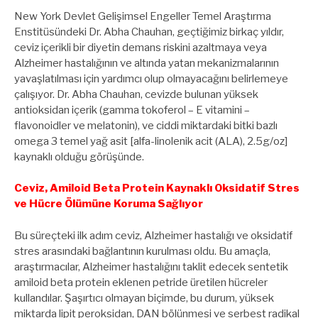
New York Devlet Gelişimsel Engeller Temel Araştırma
Enstitüsündeki Dr. Abha Chauhan, geçtiğimiz birkaç yıldır,
ceviz içerikli bir diyetin demans riskini azaltmaya veya
Alzheimer hastalığının ve altında yatan mekanizmalarının
yavaşlatılması için yardımcı olup olmayacağını belirlemeye
çalışıyor. Dr. Abha Chauhan, cevizde bulunan yüksek
antioksidan içerik (gamma tokoferol – E vitamini –
flavonoidler ve melatonin), ve ciddi miktardaki bitki bazlı
omega 3 temel yağ asit [alfa-linolenik acit (ALA), 2.5g/oz]
kaynaklı olduğu görüşünde.
Ceviz, Amiloid Beta Protein Kaynaklı Oksidatif Stres
ve Hücre Ölümüne Koruma Sağlıyor
Bu süreçteki ilk adım ceviz, Alzheimer hastalığı ve oksidatif
stres arasındaki bağlantının kurulması oldu. Bu amaçla,
araştırmacılar, Alzheimer hastalığını taklit edecek sentetik
amiloid beta protein eklenen petride üretilen hücreler
kullandılar. Şaşırtıcı olmayan biçimde, bu durum, yüksek
miktarda lipit peroksidan, DAN bölünmesi ve serbest radikal