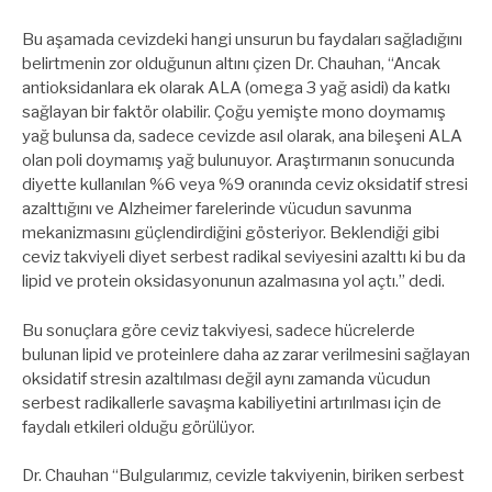
Bu aşamada cevizdeki hangi unsurun bu faydaları sağladığını
belirtmenin zor olduğunun altını çizen Dr. Chauhan, “Ancak
antioksidanlara ek olarak ALA (omega 3 yağ asidi) da katkı
sağlayan bir faktör olabilir. Çoğu yemişte mono doymamış
yağ bulunsa da, sadece cevizde asıl olarak, ana bileşeni ALA
olan poli doymamış yağ bulunuyor. Araştırmanın sonucunda
diyette kullanılan %6 veya %9 oranında ceviz oksidatif stresi
azalttığını ve Alzheimer farelerinde vücudun savunma
mekanizmasını güçlendirdiğini gösteriyor. Beklendiği gibi
ceviz takviyeli diyet serbest radikal seviyesini azalttı ki bu da
lipid ve protein oksidasyonunun azalmasına yol açtı.” dedi.
Bu sonuçlara göre ceviz takviyesi, sadece hücrelerde
bulunan lipid ve proteinlere daha az zarar verilmesini sağlayan
oksidatif stresin azaltılması değil aynı zamanda vücudun
serbest radikallerle savaşma kabiliyetini artırılması için de
faydalı etkileri olduğu görülüyor.
Dr. Chauhan “Bulgularımız, cevizle takviyenin, biriken serbest