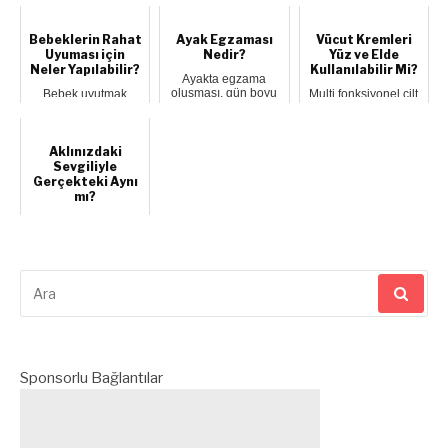
çıkan iril...
olmaktan
taraflarından biri de
yakınıyoruz. Aslında
konser için ne...
doğru şek...
Bebeklerin Rahat
Ayak Egzaması
Vücut Kremleri
Uyuması için
Nedir?
Yüz ve Elde
Neler Yapılabilir?
Kullanılabilir Mi?
Ayakta egzama
oluşması, gün boyu
Bebek uyutmak
Multi fonksiyonel cilt
ayağı saran çorap ve
herkesin gözünü
bakım ürünlerini çok
ayakkabıları en ...
korkutabilir, özellikle
seviyoruz ama bazı
yeni annelerin! ...
ürünler...
Aklınızdaki
Sevgiliyle
Gerçekteki Aynı
mı?
Yeni bir ilişkiye
başladınız ya da
yıllardır süren bir
ilişkiniz var. ...
Arama
yap:
Sponsorlu Bağlantılar