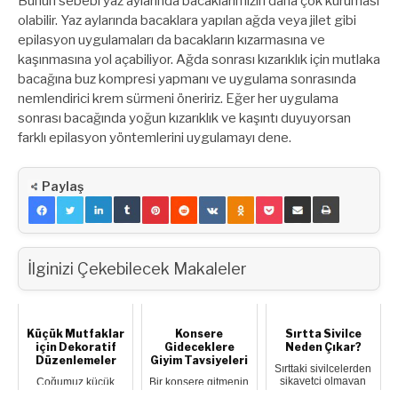
Bunun sebebi yaz aylarında bacaklarımızın daha çok kuruması
olabilir. Yaz aylarında bacaklara yapılan ağda veya jilet gibi
epilasyon uygulamaları da bacakların kızarmasına ve
kaşınmasına yol açabiliyor. Ağda sonrası kızarıklık için mutlaka
bacağına buz kompresi yapmanı ve uygulama sonrasında
nemlendirici krem sürmeni öneririz. Eğer her uygulama
sonrası bacağında yoğun kızarıklık ve kaşıntı duyuyorsan
farklı epilasyon yöntemlerini uygulamayı dene.
Paylaş
İlginizi Çekebilecek Makaleler
Küçük Mutfaklar
Konsere
Sırtta Sivilce
için Dekoratif
Gideceklere
Neden Çıkar?
Düzenlemeler
Giyim Tavsiyeleri
Sırttaki sivilcelerden
şikayetçi olmayan
Çoğumuz küçük
Bir konsere gitmenin
var mı? Sırtımızda
mutfaklara sahip
en eğlenceli