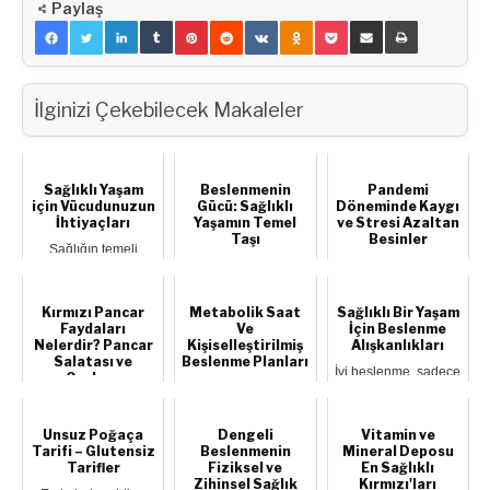
Paylaş
İlginizi Çekebilecek Makaleler
Sağlıklı Yaşam
Beslenmenin
Pandemi
için Vücudunuzun
Gücü: Sağlıklı
Döneminde Kaygı
İhtiyaçları
Yaşamın Temel
ve Stresi Azaltan
Taşı
Besinler
Sağlığın temeli
dengeli ve yeterli
Beslenme, yalnızca
Yaşamımız boyunca
beslenme ile
karın doyurmak ya
mutluluğun
hareketli yaşamdır;
da kalori almak değil;
formülünü arar, kaygı
aş...
vücudu bes...
ve stresi mümkün
Kırmızı Pancar
Metabolik Saat
Sağlıklı Bir Yaşam
ol...
Faydaları
Ve
İçin Beslenme
Nelerdir? Pancar
Kişiselleştirilmiş
Alışkanlıkları
Salatası ve
Beslenme Planları
İyi beslenme, sadece
Çorbası
açlık giderme değil,
2026 yılına
vücudun düzgün
geldiğimizde diyet
Kalsiyum, a ve c
çalışmasını s...
listeleri, "tek tip"
vitaminleri, folik asit,
şablonlardan
Unsuz Poğaça
Dengeli
Vitamin ve
manganez,
tamam...
potasyum ve lif yö...
Tarifi – Glutensiz
Beslenmenin
Mineral Deposu
Tarifler
Fiziksel ve
En Sağlıklı
Zihinsel Sağlık
Kırmızı'ları