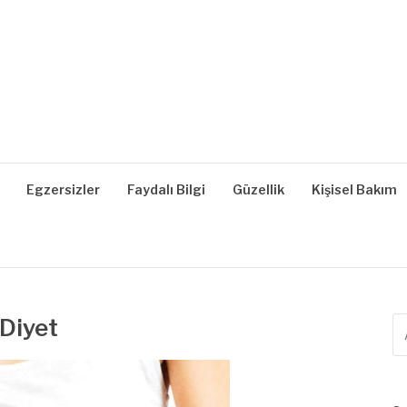
| SAĞLIKLI YAŞAM, B
z, Zayıflama, Kilo Verme
Egzersizler
Faydalı Bilgi
Güzellik
Kişisel Bakım
 Diyet
A
ya