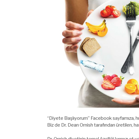
“Diyete Başlıyorum” Facebook sayfamıza, hızl
Biz de Dr. Dean Ornish tarafından üretilen, haf
Dr. Ornish diyetinin temel özelliği kırmızı e