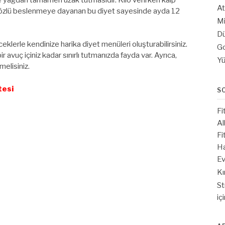
At
ki özlü beslenmeye dayanan bu diyet sayesinde ayda 12
Mi
Dü
eklerle kendinize harika diyet menüleri oluşturabilirsiniz.
Go
bir avuç içiniz kadar sınırlı tutmanızda fayda var. Ayrıca,
Yü
melisiniz.
tesi
S
Fi
Al
Fi
Ha
Ev
Kı
St
iç