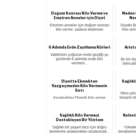
Doğum Sonrası Kilo Verme ve
Neden 
Emziren Anneler için Diyet
Ned
Emziren anneler için doğum sonrası
Diyetin 
kilo verme, sadece bedensel
Kilo ve
görünüm...
6 Adımda Evde Zayıflama Kürleri
Aristo
Vaktimizin çoğunun evde geçtiği şu
günlerde 6 adımda evde kilo
Bu bir diy
vermeni...
bilinçal
Diyette Ekmekten
Sağlıkl
Vazgeçmeden Kilo Vermenin
Sırrı
Stres yön
başarılı i
Karabuğday Ekmeği Kilo verme
sürecinde ekmek çoğu diyet listesinin
dü...
Sağlıklı Kilo Vermeyi
Kolest
Destekleyen Bir Yöntem
Sağlıklı bir yaşam tarzı için doğru
Yüksek 
beslenme alışkanlıkları oluşturmak...
beraberind