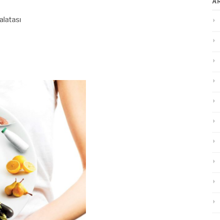
A
alatası