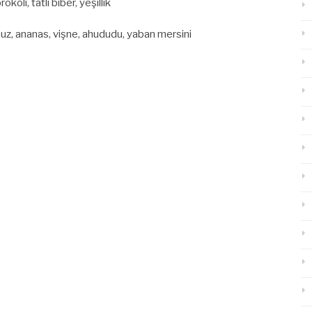
oli, tatlı biber, yeşillik
puz, ananas, vişne, ahududu, yaban mersini