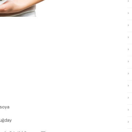
 soya
abuğday