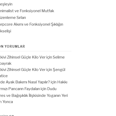
eşleyin
nimalist ve Fonksiyonel Mutfak
zenleme Sırları
rpcore Akımı ve Fonksiyonel Şıklığın
kselişi
ON YORUMLAR
tkivi Zihinsel Güçle Kilo Ver
için
Selime
bayrak
tkivi Zihinsel Güçle Kilo Ver
için
Şengül
tice
de Ayak Bakımı Nasıl Yapılır?
için
Hakkı
rmızı Pancarın Faydaları
için
Dudu
res ve Bağışıklık İlişkisinde Yoganın Yeri
in
Yonca