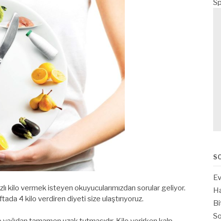
Sp
S
Ev
ı kilo vermek isteyen okuyucularımızdan sorular geliyor.
Ha
tada 4 kilo verdiren diyeti size ulaştırıyoruz.
Bi
So
t ve yağdan tamamen uzak tutmasıdır. Kilo verirken kalp