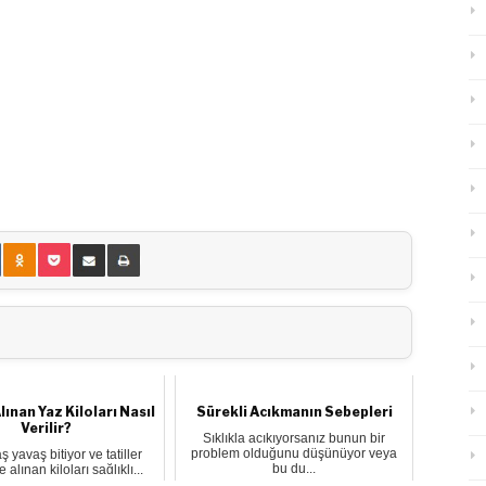
lınan Yaz Kiloları Nasıl
Sürekli Acıkmanın Sebepleri
Verilir?
Sıklıkla acıkıyorsanız bunun bir
problem olduğunu düşünüyor veya
 yavaş bitiyor ve tatiller
bu du...
 alınan kiloları sağlıklı...