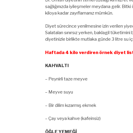
sağlığınızda iyileşmeler meydana gelir. Bit
kiloya kadar zayıflamanız mümkün.
Diyet sürecince yenilmesine izin verilen yiyec
Salataları sınırsız yerken, baklagil tüketimini 
diyetinizle birlikte mutlaka günde 3 litre su iç
Haftada 4 kilo verdiren örnek diyet lis
KAHVALTI
– Peynirli taze meyve
– Meyve suyu
– Bir dilim kızarmış ekmek
– Çay veya kahve (kafeinsiz)
ÖĞLE YEMEĞİ