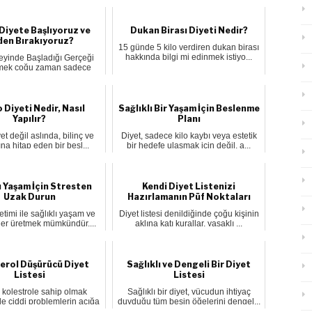
Diyete Başlıyoruz ve
Dukan Birası Diyeti Nedir?
en Bırakıyoruz?
15 günde 5 kilo verdiren dukan birası
hakkında bilgi mi edinmek istiyo...
Beyinde Başladığı Gerçeği
rmek çoğu zaman sadece
fizik...
 Diyeti Nedir, Nasıl
Sağlıklı Bir Yaşam İçin Beslenme
Yapılır?
Planı
et değil aslında, bilinç ve
Diyet, sadece kilo kaybı veya estetik
tına hitap eden bir besl...
bir hedefe ulaşmak için değil, a...
ı Yaşam İçin Stresten
Kendi Diyet Listenizi
Uzak Durun
Hazırlamanın Püf Noktaları
etimi ile sağlıklı yaşam ve
Diyet listesi denildiğinde çoğu kişinin
şler üretmek mümkündür....
aklına katı kurallar, yasaklı ...
erol Düşürücü Diyet
Sağlıklı ve Dengeli Bir Diyet
Listesi
Listesi
kolestrole sahip olmak
Sağlıklı bir diyet, vücudun ihtiyaç
e ciddi problemlerin açığa
duyduğu tüm besin öğelerini dengel...
çık...