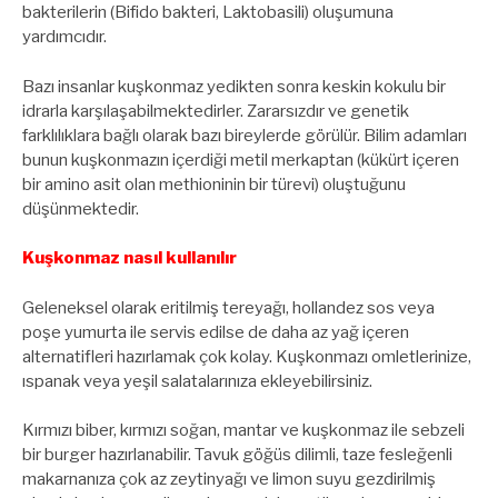
bakterilerin (Bifido bakteri, Laktobasili) oluşumuna
yardımcıdır.
Bazı insanlar kuşkonmaz yedikten sonra keskin kokulu bir
idrarla karşılaşabilmektedirler. Zararsızdır ve genetik
farklılıklara bağlı olarak bazı bireylerde görülür. Bilim adamları
bunun kuşkonmazın içerdiği metil merkaptan (kükürt içeren
bir amino asit olan methioninin bir türevi) oluştuğunu
düşünmektedir.
Kuşkonmaz nasıl kullanılır
Geleneksel olarak eritilmiş tereyağı, hollandez sos veya
poşe yumurta ile servis edilse de daha az yağ içeren
alternatifleri hazırlamak çok kolay. Kuşkonmazı omletlerinize,
ıspanak veya yeşil salatalarınıza ekleyebilirsiniz.
Kırmızı biber, kırmızı soğan, mantar ve kuşkonmaz ile sebzeli
bir burger hazırlanabilir. Tavuk göğüs dilimli, taze fesleğenli
makarnanıza çok az zeytinyağı ve limon suyu gezdirilmiş