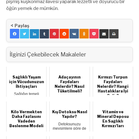
pişmiş kuşkonmaz ilavesi yaparak lezzetli ve doyurucu bir
öğün yemek de mümkün.
Paylaş
İlginizi Çekebilecek Makaleler
Sağlıklı Yaşam
Adaçayının
Kırmızı Turpun
için Vücudunuzun
Faydaları
Faydaları
İhtiyaçları
Nelerdir? Nasıl
Nelerdir? Hangi
Tüketilmeli?
Hastalıklara İyi
Sağlığın temeli
Gelir?
dengeli ve yeterli
Adaçayı çayı olarak
beslenme ile
bilinen “Salvia
Genellikle
hareketli yaşamdır;
Officinalis”; nane ile
salatalarda ya da
aş...
aynı ailede...
Kilo Vermekten
Kış Detoksu Nasıl
Vitamin ve
atıştırmalık olarak
sofralarımızda yer
Daha Fazlasını
Yapılır?
Mineral Deposu
al...
Vadeden
En Sağlıklı
Detoksunuzu
Beslenme Modeli
Kırmızı'ları
mevsimlere göre de
yapabilirsiniz. Bu
Son yıllarda sağlıklı
Antioksidan etkisi
sayede kış
beslenme
bol, faydalı mı faydalı