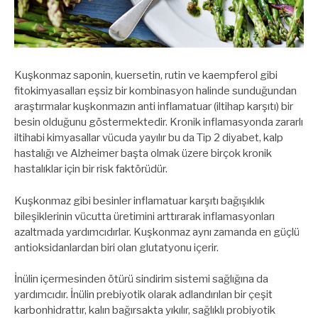
Kuşkonmaz saponin, kuersetin, rutin ve kaempferol gibi
fitokimyasalları eşsiz bir kombinasyon halinde sunduğundan
araştırmalar kuşkonmazın anti inflamatuar (iltihap karşıtı) bir
besin olduğunu göstermektedir. Kronik inflamasyonda zararlı
iltihabi kimyasallar vücuda yayılır bu da Tip 2 diyabet, kalp
hastalığı ve Alzheimer başta olmak üzere birçok kronik
hastalıklar için bir risk faktörüdür.
Kuşkonmaz gibi besinler inflamatuar karşıtı bağışıklık
bileşiklerinin vücutta üretimini arttırarak inflamasyonları
azaltmada yardımcıdırlar. Kuşkonmaz aynı zamanda en güçlü
antioksidanlardan biri olan glutatyonu içerir.
İnülin içermesinden ötürü sindirim sistemi sağlığına da
yardımcıdır. İnülin prebiyotik olarak adlandırılan bir çeşit
karbonhidrattır, kalın bağırsakta yıkılır, sağlıklı probiyotik