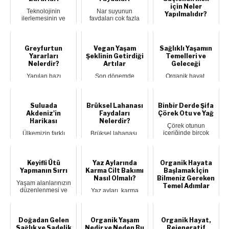
için Neler
Teknolojinin
Nar suyunun
Yapılmalıdır?
ilerlemesinin ve
faydaları çok fazla
internetin insanların
olmakla birlikte
1-Bağışıklık Sistemi
yaşamına girmesini...
bilinen en iyi doğal ...
Neden Önemli?
Hulasa yaşamımız
bağışıklık sist...
Greyfurtun
Vegan Yaşam
Sağlıklı Yaşamın
Yararları
Şeklinin Getirdiği
Temelleri ve
Nelerdir?
Artılar
Geleceği
Yapılan bazı
Son dönemde
Organik hayat,
araştırmalar
popülerliği giderek
insanların doğayla
greyfurtun, kilo
artan, bir yandan
uyumlu bir yaşam
vermeye yardımcı ve
sağlık üzerindeki et...
tarzı benimsemeleri...
kalp ha...
Suluada
Brüksel Lahanası
Binbir Derde Şifa
Akdeniz'in
Faydaları
Çörek Otu ve Yağ
Harikası
Nelerdir?
Çörek otunun
içeriğinde birçok
Ülkemizin farklı
Brüksel lahanası,
kimyasal bileşik
bölgelerinde eşsiz
sağlık açısından
bulunmaktadır. Ayrıca
güzellikleri ile dikkat
birçok fayda
...
çeken birç...
sağlayan ve besin
değe...
Keyifli Ütü
Yaz Aylarında
Organik Hayata
Yapmanın Sırrı
Karma Cilt Bakımı
Başlamak İçin
Nasıl Olmalı?
Bilmeniz Gereken
Yaşam alanlarınızın
Temel Adımlar
düzenlenmesi ve
Yaz ayları, karma
hayatınızın
cilde sahip olanlar
Günümüzde sağlıklı
kolaylaşması için
için, daha fazla
yaşam ve çevre
evle...
yağlanan, parla...
bilincinin artmasıyla
birlikte organ...
Doğadan Gelen
Organik Yaşam
Organik Hayat,
Sağlık ve Sadelik
Nedir ve Neden Bu
Rejeneratif