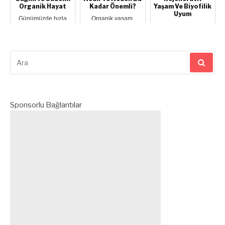
Organik Hayat
Kadar Önemli?
Yaşam Ve Biyofilik
Uyum
Günümüzde hızla
Organik yaşam,
artan kimyasal
sadece katkısız
2026 yılına
kullanımı, işlenmiş
yiyecekler tüketmek
geldiğimizde
gıdalar ve çevresel...
değil, aynı
"organik hayat",
zamanda...
sadece kimyasalsız
gıdalar t...
Arama
yap:
Sponsorlu Bağlantılar