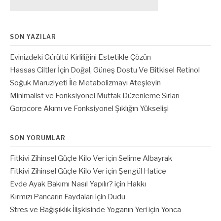
SON YAZILAR
Evinizdeki Gürültü Kirliliğini Estetikle Çözün
Hassas Ciltler İçin Doğal, Güneş Dostu Ve Bitkisel Retinol
Soğuk Maruziyeti İle Metabolizmayı Ateşleyin
Minimalist ve Fonksiyonel Mutfak Düzenleme Sırları
Gorpcore Akımı ve Fonksiyonel Şıklığın Yükselişi
SON YORUMLAR
Fitkivi Zihinsel Güçle Kilo Ver
için
Selime Albayrak
Fitkivi Zihinsel Güçle Kilo Ver
için
Şengül Hatice
Evde Ayak Bakımı Nasıl Yapılır?
için
Hakkı
Kırmızı Pancarın Faydaları
için
Dudu
Stres ve Bağışıklık İlişkisinde Yoganın Yeri
için
Yonca