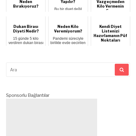
Neden
Yapılır?
Vazgeçmeden
Bırakıyoruz?
Kilo Vermenin
Bu bir diyet değil
Sırrı
aslında, bilinç ve
Diyetin Beyinde
bilinçaltına hitap
Başladığı Gerçeği
Karabuğday Ekmeği
eden bir besl...
Kilo vermek çoğu
Kilo verme sürecinde
zaman sadece fizik...
Dukan Birası
Neden Kilo
Kendi Diyet
ekmek çoğu diyet
listesinin dü...
Diyeti Nedir?
Veremiyorum?
Listenizi
Hazırlamanın Püf
15 günde 5 kilo
Pandemi süreciyle
Noktaları
verdiren dukan birası
birlikte evde geçirilen
hakkında bilgi mi
zamanın artıp
Diyet listesi
edinmek istiyo...
hareketliliğin...
denildiğinde çoğu
kişinin aklına katı
kurallar, yasaklı ...
Arama
yap:
Sponsorlu Bağlantılar