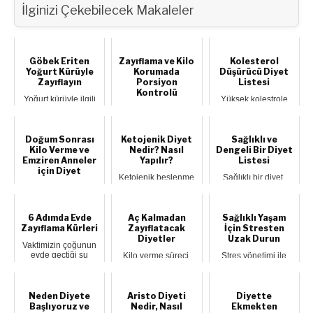
İlginizi Çekebilecek Makaleler
Göbek Eriten
Zayıflama ve Kilo
Kolesterol
Yoğurt Kürüyle
Korumada
Düşürücü Diyet
Zayıflayın
Porsiyon
Listesi
Kontrolü
Yoğurt kürüyle ilgili
Yüksek kolestrole
merak edilenleri
sahip olmak
Porsiyon kelimesi,
Formsanté
beraberinde ciddi
Türk Dil Kurumu
arşivinden derledik:
problemlerin açığa
Sözlüğü’nde;
...
çık...
“herhangi bir
Doğum Sonrası
Ketojenik Diyet
Sağlıklı ve
yemekten...
Kilo Verme ve
Nedir? Nasıl
Dengeli Bir Diyet
Emziren Anneler
Yapılır?
Listesi
için Diyet
Ketojenik beslenme
Sağlıklı bir diyet,
son yılların en
vücudun ihtiyaç
Emziren anneler için
popüler diyetlerinin
duyduğu tüm besin
doğum sonrası kilo
başında geliyo...
öğelerini dengel...
verme, sadece
bedensel görünüm...
6 Adımda Evde
Aç Kalmadan
Sağlıklı Yaşam
Zayıflama Kürleri
Zayıflatacak
İçin Stresten
Diyetler
Uzak Durun
Vaktimizin çoğunun
evde geçtiği şu
Kilo verme süreci,
Stres yönetimi ile
günlerde 6 adımda
çoğu zaman aç
sağlıklı yaşam ve
evde kilo vermeni...
kalma ve sıkı
başarılı işler üretmek
diyetlerle ilişkilendir...
mümkündür....
Neden Diyete
Aristo Diyeti
Diyette
Başlıyoruz ve
Nedir, Nasıl
Ekmekten