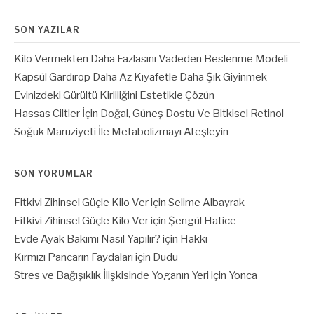
SON YAZILAR
Kilo Vermekten Daha Fazlasını Vadeden Beslenme Modeli
Kapsül Gardırop Daha Az Kıyafetle Daha Şık Giyinmek
Evinizdeki Gürültü Kirliliğini Estetikle Çözün
Hassas Ciltler İçin Doğal, Güneş Dostu Ve Bitkisel Retinol
Soğuk Maruziyeti İle Metabolizmayı Ateşleyin
SON YORUMLAR
Fitkivi Zihinsel Güçle Kilo Ver
için
Selime Albayrak
Fitkivi Zihinsel Güçle Kilo Ver
için
Şengül Hatice
Evde Ayak Bakımı Nasıl Yapılır?
için
Hakkı
Kırmızı Pancarın Faydaları
için
Dudu
Stres ve Bağışıklık İlişkisinde Yoganın Yeri
için
Yonca