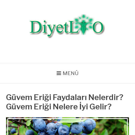
İçeriğe
atla
DIYETLIO.COM |
Diyet Listeleri, Diyet Bilgileri, Beslenme, Egzersiz, Zayıflama, Kilo
Verme
SAĞLIKLI YAŞAM,
BESLENME VE DIYET
MENÜ
Güvem Eriği Faydaları Nelerdir?
Güvem Eriği Nelere İyi Gelir?