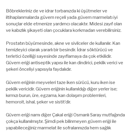
Böbrekleriniz de ve idrar torbanızda ki üşütmeler ve
iltihaplanmalarda güvem reçeli yada güvem marmelatı iyi
sonuçlar elde etmenize yardımcı olacaktır. Midesi zayıf olan
ve kabızlık şikayeti olan çocuklara korkmadan verebilirsiniz.
Prostatın büyümesinde, akne ve sivilceler de kullanılır. Kan
temizleyici olarak yararlı bir besindir. İdrar söktürücü ve
terletici özelliği sayesinde zayıflamaya da çok etkilidir.
Güvem eriği antiseptik yapısı ile kan dindirici, peklik verici ve
şekeri önceliyi yapısıyla faydalıdır.
Güvem eriğinin meyveleri taze iken sürücü, kuru iken ise
peklik vericidir. Güvem eriğinin kullanıldığı diğer yerler ise;
kırmızı burun, üre, egzama, kan dolaşım problemleri,
hemoroit, ishal, şeker ve sistit’dir.
Güvem eriği namı diğer Çakal eriği Osmanlı Saray mutfağında
çokça kullanılmıştır. Şimdi pek bilinmeyen güvem eriği ile
yapabileceğiniz marmelat ile sofralarınızda hem sağlık