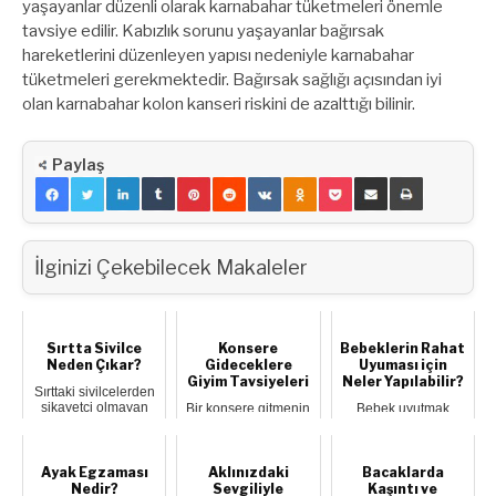
yaşayanlar düzenli olarak karnabahar tüketmeleri önemle
tavsiye edilir. Kabızlık sorunu yaşayanlar bağırsak
hareketlerini düzenleyen yapısı nedeniyle karnabahar
tüketmeleri gerekmektedir. Bağırsak sağlığı açısından iyi
olan karnabahar kolon kanseri riskini de azalttığı bilinir.
Paylaş
İlginizi Çekebilecek Makaleler
Sırtta Sivilce
Konsere
Bebeklerin Rahat
Neden Çıkar?
Gideceklere
Uyuması için
Giyim Tavsiyeleri
Neler Yapılabilir?
Sırttaki sivilcelerden
şikayetçi olmayan
Bir konsere gitmenin
Bebek uyutmak
var mı? Sırtımızda
en eğlenceli
herkesin gözünü
çıkan iril...
taraflarından biri de
korkutabilir, özellikle
konser için ne...
yeni annelerin! ...
Ayak Egzaması
Aklınızdaki
Bacaklarda
Nedir?
Sevgiliyle
Kaşıntı ve