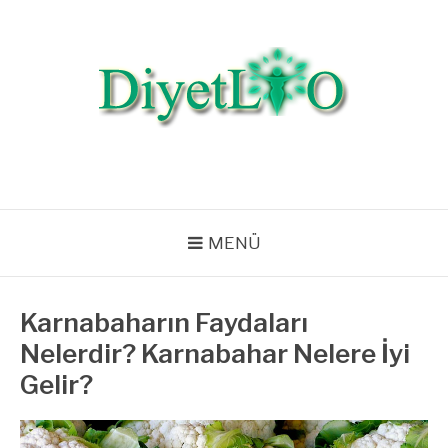
İçeriğe
atla
DIYETLIO.COM |
Diyet Listeleri, Diyet Bilgileri, Beslenme, Egzersiz, Zayıflama, Kilo
Verme
SAĞLIKLI YAŞAM,
BESLENME VE DIYET
MENÜ
Karnabaharın Faydaları
Nelerdir? Karnabahar Nelere İyi
Gelir?