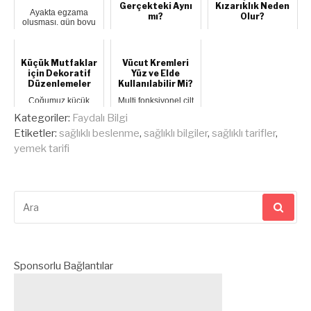
Gerçekteki Aynı
Kızarıklık Neden
Ayakta egzama
mı?
Olur?
oluşması, gün boyu
ayağı saran çorap ve
Yeni bir ilişkiye
Bacaklarında yoğun
ayakkabıları en ...
başladınız ya da
kaşıntı ve kızarıklıklar
yıllardır süren bir
oluyorsa bu işaretleri
ilişkiniz var. ...
cid...
Küçük Mutfaklar
Vücut Kremleri
için Dekoratif
Yüz ve Elde
Düzenlemeler
Kullanılabilir Mi?
Çoğumuz küçük
Multi fonksiyonel cilt
mutfaklara sahip
bakım ürünlerini çok
Kategoriler:
Faydalı Bilgi
olmaktan
seviyoruz ama bazı
yakınıyoruz. Aslında
ürünler...
Etiketler:
sağlıklı beslenme
,
sağlıklı bilgiler
,
sağlıklı tarifler
,
doğru şek...
yemek tarifi
Arama
yap:
Sponsorlu Bağlantılar