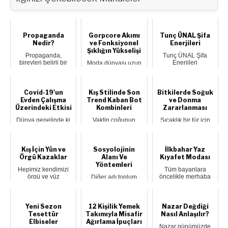
Propaganda
Gorpcore Akımı
Tunç ÜNAL Şifa
Nedir?
ve Fonksiyonel
Enerjileri
Şıklığın Yükselişi
Propaganda,
Tunç ÜNAL Şifa
bireyleri belirli bir
Enerjileri
Moda dünyası uzun
görüşü veya inancı
konularında adeta bir
yıllar boyunca
benimsemeleri içi...
dijital şifa
estetiği konforun,
kütüphane...
şıklığı ise işlevs...
Covid-19'un
Kış Stilinde Son
Bitkilerde Soğuk
Evden Çalışma
Trend Kaban Bot
ve Donma
Üzerindeki Etkisi
Kombinleri
Zararlanması
Dünya genelinde ki
Vaktin çoğunun
Sıcaklık bir tür için
ofis çalışanları
dışarıda geçtiği
kritik seviyenin altına
korona virüs
günlerin, stil
düştüğünde bitki
nedeniyle artık
rehberidir, kaban-bot
hücrele...
evden...
k...
Kış İçin Yün ve
Sosyolojinin
İlkbahar Yaz
Örgü Kazaklar
Alanı Ve
Kıyafet Modası
Yöntemleri
Hepimiz kendimizi
Tüm bayanlara
örgü ve yüz
öncelikle merhaba
Diğer adı toplum
kazakların içine
diyorum. İyi olmanızı
bilim olan sosyoloji,
sarmaya bayılırız,
temenni ediyorum...
toplumdaki işleyiş ve
özel...
gelişimin...
Yeni Sezon
12 Kişilik Yemek
Nazar Değdiği
Tesettür
Takımıyla Misafir
Nasıl Anlaşılır?
Elbiseler
Ağırlama İpuçları
Nazar günümüzde