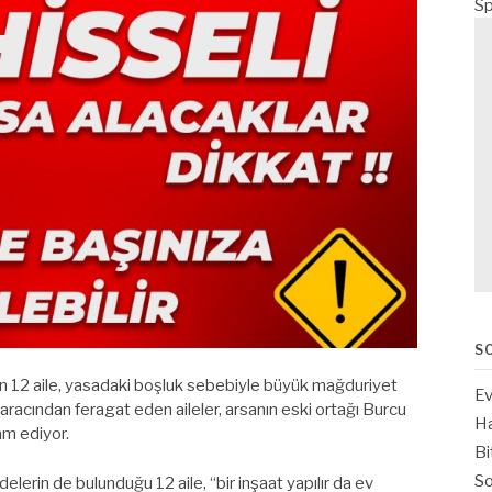
Sp
S
lan 12 aile, yasadaki boşluk sebebiyle büyük mağduriyet
Ev
 aracından feragat eden aileler, arsanın eski ortağı Burcu
Ha
m ediyor.
Bi
So
lerin de bulunduğu 12 aile, “bir inşaat yapılır da ev