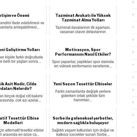
Ramazan ayl...
letişim ve Önemi
Tazminat Avukatı ile Yüksek
Tazminat Alma Yolları
 kendini ifade edebilmesi ve
sanlarla anlaşabilmesi...
Tazminat davalarının ilk aşaması,
yaşanan olayın detaylarının
toplanar...
ni Geliştirme Yolları
Motivasyon, Spor
Performansını Nasıl Etkiler?
r kişide farklı doğrultuda
e belli bir yaştan sonra...
Spor yapanlar, yaptıkları spor dalında
en yüksek performansı sergileme...
ik Asit Nedir, Cilde
Yeni Sezon Tesettür Elbiseler
ydaları Nelerdir?
Farklı zamanlarda değişik yerlere
giderken ortak şekilde tüm
n birçok doğal cilt bakımı
hanımları...
arasında, çok azı azelai...
atif Tesettür Elbise
Sorbe ile geleneksel şerbetler,
Modelleri
modern sağlıkla buluşuyor
in alternatif tesettür elbise
Sağlıklı yaşam tutkunları için doğal ve
i arasında en göze ça...
katkısız içecekler sunan Sorbe...