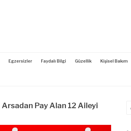
| SAĞLIKLI YAŞAM, B
z, Zayıflama, Kilo Verme
Egzersizler
Faydalı Bilgi
Güzellik
Kişisel Bakım
i Arsadan Pay Alan 12 Aileyi
A
ya