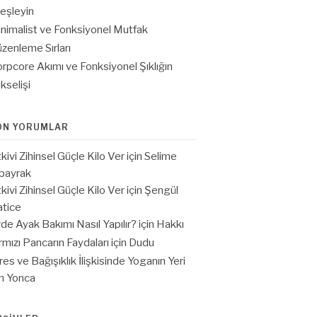
eşleyin
nimalist ve Fonksiyonel Mutfak
zenleme Sırları
rpcore Akımı ve Fonksiyonel Şıklığın
kselişi
ON YORUMLAR
tkivi Zihinsel Güçle Kilo Ver
için
Selime
bayrak
tkivi Zihinsel Güçle Kilo Ver
için
Şengül
tice
de Ayak Bakımı Nasıl Yapılır?
için
Hakkı
rmızı Pancarın Faydaları
için
Dudu
res ve Bağışıklık İlişkisinde Yoganın Yeri
in
Yonca