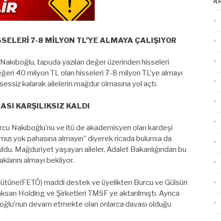
A
SSELERİ 7-8 MİLYON TL’YE ALMAYA ÇALIŞIYOR
u Nakıboğlu, tapuda yazılan değer üzerinden hisseleri
ğeri 40 milyon TL olan hisseleri 7-8 milyon TL’ye almayı
ssiz kalarak ailelerin mağdur olmasına yol açtı.
ASI KARŞILIKSIZ KALDI
Burcu Nakıboğlu’nu ve itü de akademisyen olan kardeşi
mızı yok pahasına almayın” diyerek ricada bulunsa da
buldu. Mağduriyet yaşayan aileler, Adalet Bakanlığından bu
klarını almayı bekliyor.
örgütüne(FETÖ) maddi destek ve üyelikten Burcu ve Gülsün
ksan Holding ve Şirketleri TMSF ye aktarılmıştı. Ayrıca
kıboğlu’nun devam etmekte olan onlarca davası olduğu