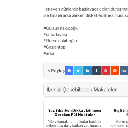
İlerleyen günlerde başlayacak olan duruşmalar
ise hisseli arsa alırken dikkat edilmesi husu
#Gülsün nakıboğlu
#şufadavası
#Burcu nakıboğlu
#Gaziantep
#arsa
Paylaş
İlginizi Çekebilecek Makaleler
Yüz Yıkarken Dikkat Edilmesi
Kış Sti
Gereken Püf Noktalar
Yüz yıkamak her ne kadar basit bir
Vaktin 
eylem olsa da, yıkarken yapılması v...
günlerin, s