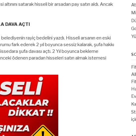
si altınını satarak hisseli bir arsadan pay satın aldı. Ancak
At
Mi
Dü
A DAVA AÇTI
Go
Yü
belediyenin rayiç bedelini yazdı. Hisseli arsanın en eski
rumu fark ederek 2 yıl boyunca sessiz kalarak, şufa hakkı
 hissedara şufa davası açtı. 2 Yıl boyunca bekleme
S
 önceki ödenen paradan hisseleri satın almak istemesi
Fi
Al
Fi
Ha
Ev
Kı
St
iç