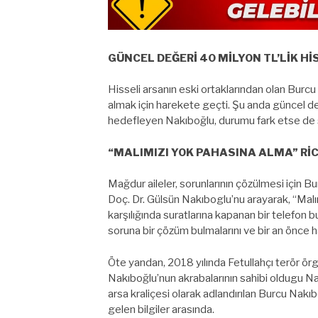
GÜNCEL DEĞERİ 40 MİLYON TL’LİK Hİ
Hisseli arsanın eski ortaklarından olan Burc
almak için harekete geçti. Şu anda güncel de
hedefleyen Nakıboğlu, durumu fark etse de se
“MALIMIZI YOK PAHASINA ALMA” RİC
Mağdur aileler, sorunlarının çözülmesi için 
Doç. Dr. Gülsün Nakıboglu’nu arayarak, “Malı
karşılığında suratlarına kapanan bir telefon 
soruna bir çözüm bulmalarını ve bir an önce ha
Öte yandan, 2018 yılında Fetullahçı terör 
Nakıboğlu’nun akrabalarının sahibi oldugu Na
arsa kraliçesi olarak adlandırılan Burcu Na
gelen bilgiler arasında.