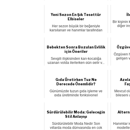
Yeni Sezon En Şık Tesettür
İ
Elbiseler
Bir kişinin
diğer in
Her sezon büyük bir beğeniyle
karşılanan ve hanımlar tarafından
yoğun ...
Bebekten Sonra Bozulan Evlilik
Özgüve
için Öneriler
Özgüven he
gelişen v
Sevgili ilişkisinden karı-kocalığa
uzanan yolda ilerlerken gün gelir v...
Gıda Üretirken Tuz Ne
Azela
Derecede Önemlidir?
Fa
Günümüzde tuzun gıda işleme ve
Mevcut ola
gıda üretiminde fonksiyonel
bileşeni 
özellikleri...
Sürdürülebilir Moda: Geleceğin
Altern
Stil Anlayışı
Sürdürülebilir Moda Nedir Son
Hanımlar iç
yıllarda moda dünyasında en çok
modeller