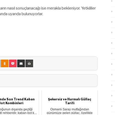
ın nasıl sonuçlanacağı ise merakla bekleniyor. Yetkililer
sunda uyarıda bulunuyorlar.
linde Son Trend Kaban
Şekersiz ve Hurmalı Güllaç
Bot Kombinleri
Tarifi
çoğunun dışarıda geçtiği
Osmanlı Saray mutfağından
til rehberidir, kaban-bot k...
günümüze gelen güllaç, özellikle