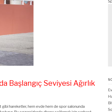
Sp
S
a Başlangıç Seviyesi Ağırlık
Ev
Ha
Bi
uat gibi hareketler, hem evde hem de spor salonunda
So
 oluşturur. Bu egzersizlerde direnç sağlamak için serbest