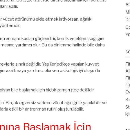
At
anılabilir.
Mi
ir vücut görünümü elde etmek istiyorsan, ağırlık
Dü
 yöntemdir.
Go
Yü
ntrenmanı, kasları güçlendirir, kemik ve eklem sağlığını
masına yardımcı olur. Bu da dinlenme halinde bile daha
S
Fi
eylerle sınırlı değildir. Yaş ilerledikçe yapılan kuvvet
ğını azaltmaya yardımcı olurken psikolojik iyi oluşu da
Al
Fi
Ha
lsan bile başlamak için hiçbir zaman geç değildir.
Ev
Kı
. Birçok egzersiz sadece vücut ağırlığı ile yapılabilir ve
St
la etkili bir antrenman rutini oluşturulabilir.
iç
nına Başlamak İçin