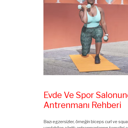
Evde Ve Spor Salonund
Antrenmanı Rehberi
Bazı egzersizler, örneğin biceps curl ve sq
yapılabilen ağırlık antrenmanlarının temelini