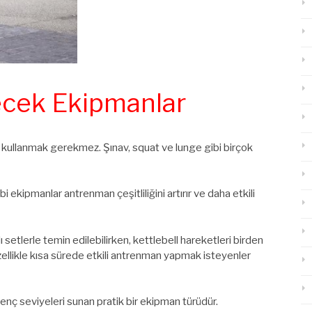
lecek Ekipmanlar
ı kullanmak gerekmez. Şınav, squat ve lunge gibi birçok
i ekipmanlar antrenman çeşitliliğini artırır ve daha etkili
setlerle temin edilebilirken, kettlebell hareketleri birden
özellikle kısa sürede etkili antrenman yapmak isteyenler
 direnç seviyeleri sunan pratik bir ekipman türüdür.