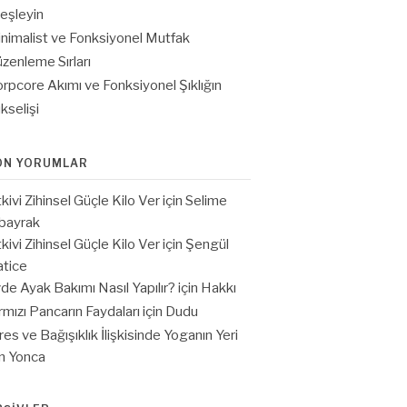
eşleyin
nimalist ve Fonksiyonel Mutfak
zenleme Sırları
rpcore Akımı ve Fonksiyonel Şıklığın
kselişi
ON YORUMLAR
tkivi Zihinsel Güçle Kilo Ver
için
Selime
bayrak
tkivi Zihinsel Güçle Kilo Ver
için
Şengül
tice
de Ayak Bakımı Nasıl Yapılır?
için
Hakkı
rmızı Pancarın Faydaları
için
Dudu
res ve Bağışıklık İlişkisinde Yoganın Yeri
in
Yonca