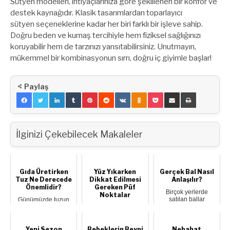
Sütyen modelleri, ihtiyaçlarınıza göre şekillenen bir konfor ve
destek kaynağıdır. Klasik tasarımlardan toparlayıcı
sütyen seçeneklerine kadar her biri farklı bir işleve sahip.
Doğru beden ve kumaş tercihiyle hem fiziksel sağlığınızı
koruyabilir hem de tarzınızı yansıtabilirsiniz. Unutmayın,
mükemmel bir kombinasyonun sırrı, doğru iç giyimle başlar!
Paylaş
İlginizi Çekebilecek Makaleler
Gıda Üretirken
Yüz Yıkarken
Gerçek Bal Nasıl
Tuz Ne Derecede
Dikkat Edilmesi
Anlaşılır?
Önemlidir?
Gereken Püf
Birçok yerlerde
Noktalar
satılan ballar
Günümüzde tuzun
çoğunlukla gerçek
gıda işleme ve gıda
Yüz yıkamak her ne
bal alakası olmayan
üretiminde
kadar basit bir eylem
b...
fonksiyonel
olsa da, yıkarken
özellikleri...
yapılması v...
Yeni Sezon
Bebeklerin Beyni
Nebahat