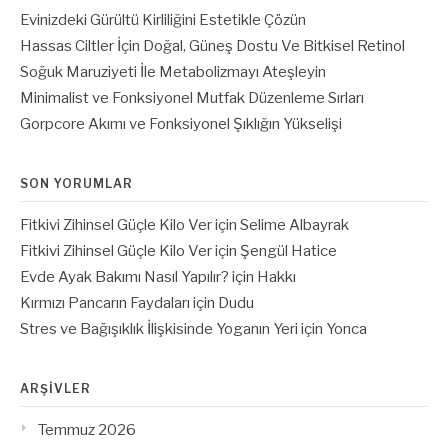
Evinizdeki Gürültü Kirliliğini Estetikle Çözün
Hassas Ciltler İçin Doğal, Güneş Dostu Ve Bitkisel Retinol
Soğuk Maruziyeti İle Metabolizmayı Ateşleyin
Minimalist ve Fonksiyonel Mutfak Düzenleme Sırları
Gorpcore Akımı ve Fonksiyonel Şıklığın Yükselişi
SON YORUMLAR
Fitkivi Zihinsel Güçle Kilo Ver
için
Selime Albayrak
Fitkivi Zihinsel Güçle Kilo Ver
için
Şengül Hatice
Evde Ayak Bakımı Nasıl Yapılır?
için
Hakkı
Kırmızı Pancarın Faydaları
için
Dudu
Stres ve Bağışıklık İlişkisinde Yoganın Yeri
için
Yonca
ARŞIVLER
Temmuz 2026