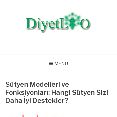
İçeriğe
atla
DIYETLIO.COM |
Diyet Listeleri, Diyet Bilgileri, Beslenme, Egzersiz, Zayıflama, Kilo
Verme
SAĞLIKLI YAŞAM,
BESLENME VE DIYET
MENÜ
Sütyen Modelleri ve
Fonksiyonları: Hangi Sütyen Sizi
Daha İyi Destekler?