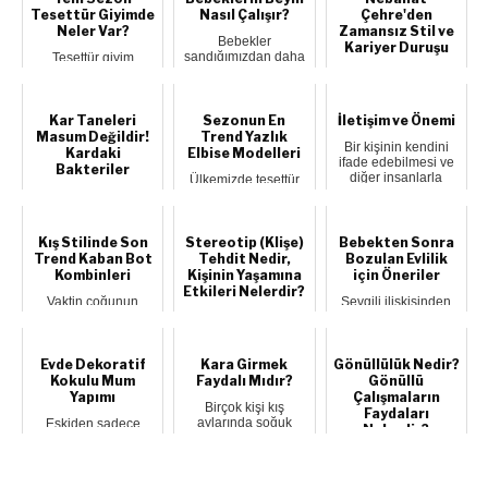
Tesettür Giyimde
Nasıl Çalışır?
Çehre'den
Neler Var?
Zamansız Stil ve
Bebekler
Kariyer Duruşu
sandığımızdan daha
Tesettür giyim
zeki olabilirler.
modelleri her yeni
Kalıcı Olanı
Yaşamının ilk yılında
sezon dikkatleri
Seviyorum Usta
ço...
üzerine çeken tasar...
oyuncu Nebahat
Çehre, katıldığı özel
Kar Taneleri
Sezonun En
İletişim ve Önemi
bir ...
Masum Değildir!
Trend Yazlık
Bir kişinin kendini
Kardaki
Elbise Modelleri
ifade edebilmesi ve
Bakteriler
diğer insanlarla
Ülkemizde tesettür
anlaşabilmesi...
giyim şıklığı giderek
Buz kristalleri
artıyor. Zarafetinizi ön
havadaki nemin
plan...
içindeki bir çekirdek
parçacığın (havad...
Kış Stilinde Son
Stereotip (Klişe)
Bebekten Sonra
Trend Kaban Bot
Tehdit Nedir,
Bozulan Evlilik
Kombinleri
Kişinin Yaşamına
için Öneriler
Etkileri Nelerdir?
Vaktin çoğunun
Sevgili ilişkisinden
dışarıda geçtiği
karı-kocalığa uzanan
Stereotip tehdidi, bir
günlerin, stil
yolda ilerlerken gün
kişinin bir grubun
rehberidir, kaban-bot
gelir v...
üyelerinin kendisi
k...
hakkında ...
Evde Dekoratif
Kara Girmek
Gönüllülük Nedir?
Kokulu Mum
Faydalı Mıdır?
Gönüllü
Yapımı
Çalışmaların
Birçok kişi kış
Faydaları
aylarında soğuk
Eskiden sadece
Nelerdir?
havaya rağmen yarı
aydınlatma amacı ile
çıplak şekilde kara...
kullanılan mumlar
Gönüllülük, günlük
günümüzde dekora...
hayatta ve iş
hayatında çok sıklıkla