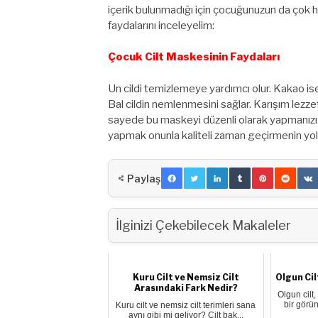
içerik bulunmadığı için çocuğunuzun da çok 
faydalarını inceleyelim:
Çocuk Cilt Maskesinin Faydaları
Un cildi temizlemeye yardımcı olur. Kakao ise
Bal cildin nemlenmesini sağlar. Karışım lezzet
sayede bu maskeyi düzenli olarak yapmanızı 
yapmak onunla kaliteli zaman geçirmenin yolla
Paylaş
İlginizi Çekebilecek Makaleler
Kuru Cilt ve Nemsiz Cilt
Olgun Cil
Arasındaki Fark Nedir?
Olgun cilt
bir görün
Kuru cilt ve nemsiz cilt terimleri sana
aynı gibi mi geliyor? Cilt bak...