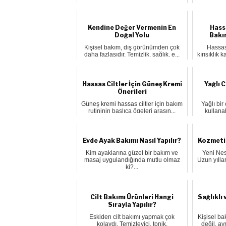
Kendine Değer Vermenin En
Hassa
Doğal Yolu
Bakı
Kişisel bakım, dış görünümden çok
Hassas 
daha fazlasıdır. Temizlik, sağlık, e...
kırışıklık 
Hassas Ciltler İçin Güneş Kremi
Yağlı 
Önerileri
Güneş kremi hassas ciltler için bakım
Yağlı bir
rutininin başlıca ögeleri arasın...
kullanab
Evde Ayak Bakımı Nasıl Yapılır?
Kozmeti
Kim ayaklarına güzel bir bakım ve
Yeni Nes
masaj uygulandığında mutlu olmaz
Uzun yıllar
ki?...
Cilt Bakımı Ürünleri Hangi
Sağlıklı 
Sırayla Yapılır?
Eskiden cilt bakımı yapmak çok
Kişisel ba
kolaydı. Temizleyici, tonik,
değil, ay