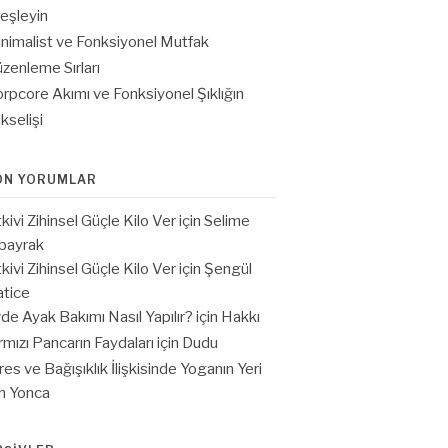
eşleyin
nimalist ve Fonksiyonel Mutfak
zenleme Sırları
rpcore Akımı ve Fonksiyonel Şıklığın
kselişi
ON YORUMLAR
tkivi Zihinsel Güçle Kilo Ver
için
Selime
bayrak
tkivi Zihinsel Güçle Kilo Ver
için
Şengül
tice
de Ayak Bakımı Nasıl Yapılır?
için
Hakkı
rmızı Pancarın Faydaları
için
Dudu
res ve Bağışıklık İlişkisinde Yoganın Yeri
in
Yonca