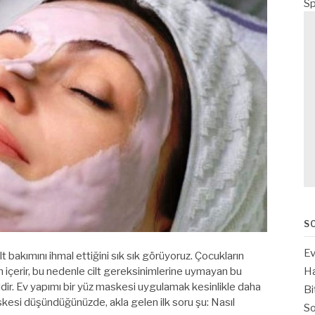
Sp
S
Ev
 bakımını ihmal ettiğini sık sık görüyoruz. Çocukların
Ha
en içerir, bu nedenle cilt gereksinimlerine uymayan bu
ğildir. Ev yapımı bir yüz maskesi uygulamak kesinlikle daha
Bi
skesi düşündüğünüzde, akla gelen ilk soru şu: Nasıl
So