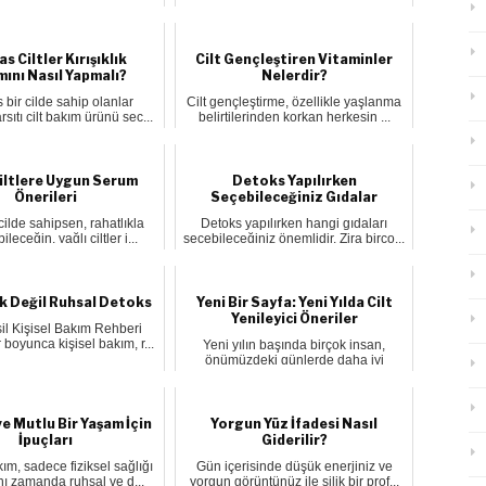
kalmaz, aynı z...
s Ciltler Kırışıklık
Cilt Gençleştiren Vitaminler
mını Nasıl Yapmalı?
Nelerdir?
bir cilde sahip olanlar
Cilt gençleştirme, özellikle yaşlanma
karşıtı cilt bakım ürünü seç...
belirtilerinden korkan herkesin ...
Ciltlere Uygun Serum
Detoks Yapılırken
Önerileri
Seçebileceğiniz Gıdalar
 cilde sahipsen, rahatlıkla
Detoks yapılırken hangi gıdaları
ileceğin, yağlı ciltler i...
seçebileceğiniz önemlidir. Zira birço...
k Değil Ruhsal Detoks
Yeni Bir Sayfa: Yeni Yılda Cilt
Yenileyici Öneriler
il Kişisel Bakım Rehberi
 boyunca kişisel bakım, r...
Yeni yılın başında birçok insan,
önümüzdeki günlerde daha iyi
seçimler...
ve Mutlu Bir Yaşam İçin
Yorgun Yüz İfadesi Nasıl
İpuçları
Giderilir?
kım, sadece fiziksel sağlığı
Gün içerisinde düşük enerjiniz ve
nı zamanda ruhsal ve d...
yorgun görüntünüz ile silik bir prof...