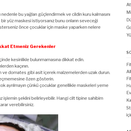
At
Mi
bu nedenle bu yağları güçlendirmek ve cildin kuru kalmasını
Dü
l bir yüz maskesi istiyorsanız bunu onların seveceği
 İsterseniz önce çocuklar için maske yaparken nelere
Go
Yü
ikkat Etmeniz Gerekenler
S
içinde kesinlikle bulunmamasına dikkat edin.
Fi
mlerden kaçının.
Al
imon ve domates gibi asit içerek malzemelerden uzak durun.
Fi
geçmemesine özen gösterin.
k ayrılmayın çünkü çocuklar genellikle maskeleri yeme
Ha
Ev
işlemin şeklini belirleyebilir. Hangi cilt tipine sahibim
Kı
arar verebilirsiniz.
St
iç