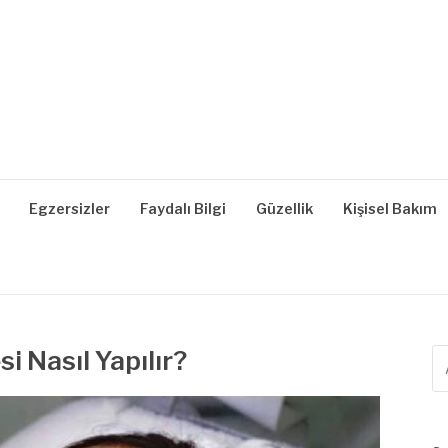
| SAĞLIKLI YAŞAM, B
z, Zayıflama, Kilo Verme
Egzersizler
Faydalı Bilgi
Güzellik
Kişisel Bakım
i Nasıl Yapılır?
A
ya