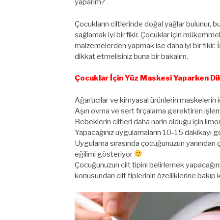
yaparım?
Çocukların ciltlerinde doğal yağlar bulunur, 
sağlamak iyi bir fikir. Çocuklar için mükemme
malzemelerden yapmak ise daha iyi bir fikir.
dikkat etmelisiniz buna bir bakalım.
Çocuklar İçin Yüz Maskesi Yaparken D
Ağartıcılar ve kimyasal ürünlerin maskelerin 
Aşırı ovma ve sert fırçalama gerektiren işle
Bebeklerin ciltleri daha narin olduğu için l
Yapacağınız uygulamaların 10-15 dakikayı 
Uygulama sırasında çocuğunuzun yanından ço
eğilimi gösteriyor
Çocuğunuzun cilt tipini belirlemek yapacağınız 
konusundan cilt tiplerinin özelliklerine bakıp k