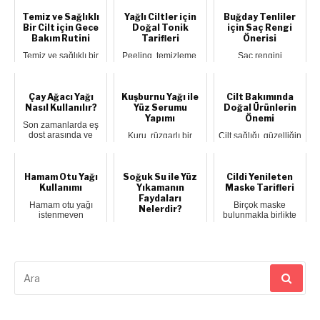
soru...
dökülmesi ku...
(A Vitamini) krallığı
tartış...
Temiz ve Sağlıklı
Yağlı Ciltler için
Buğday Tenliler
Bir Cilt için Gece
Doğal Tonik
için Saç Rengi
Bakım Rutini
Tarifleri
Önerisi
Temiz ve sağlıklı bir
Peeling, temizleme,
Saç rengini
cilde sahip olmak
tonik uygulama ve
değiştirmek, atılması
için gece bakımı
nemlendirme…
gereken büyük ve
yapmak ve rut...
Bunlar temelde iyi ...
cesur bir adımdır. ...
Çay Ağacı Yağı
Kuşburnu Yağı ile
Cilt Bakımında
Nasıl Kullanılır?
Yüz Serumu
Doğal Ürünlerin
Yapımı
Önemi
Son zamanlarda eş
dost arasında ve
Kuru, rüzgarlı bir
Cilt sağlığı, güzelliğin
internette sıkça
iklimde ya da güneş
temelidir ve doğru
duyduğunuz bir bit...
altında kalmanızın
bakım ürünlerini
ardından ne ...
seçmek bu...
Hamam Otu Yağı
Soğuk Su ile Yüz
Cildi Yenileten
Kullanımı
Yıkamanın
Maske Tarifleri
Faydaları
Hamam otu yağı
Birçok maske
Nelerdir?
istenmeyen
bulunmakla birlikte
tüylerden
bu maskelerden en
Soğuk su ile yüz
kurtulmanızı
önemli ve işe yaray...
yıkamanın ciltteki ölü
sağlayan yağ
derileri temizlediğini
formunda...
ve sivi...
Arama
yap: