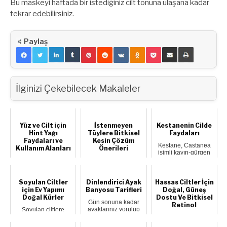
Bu maskeyi haftada bir istediğiniz cilt tonuna ulaşana kadar
tekrar edebilirsiniz.
Paylaş
İlginizi Çekebilecek Makaleler
Yüz ve Cilt için
İstenmeyen
Kestanenin Cilde
Hint Yağı
Tüylere Bitkisel
Faydaları
Faydaları ve
Kesin Çözüm
Kestane, Castanea
Kullanım Alanları
Önerileri
isimli kayın-gürgen
ağaç sınıfından
Hint yağı kozmetik
İstenmeyen tüyler
gelen ağaçtan is...
ürünlerde yaygın
hemen hemen her
olarak
kadının genel
kullanılmaktadır. Hint
sorunlarındandır.
Soyulan Ciltler
Dinlendirici Ayak
Hassas Ciltler İçin
yağı...
Faka...
için Ev Yapımı
Banyosu Tarifleri
Doğal, Güneş
Doğal Kürler
Dostu Ve Bitkisel
Gün sonuna kadar
Retinol
ayaklarınız yorulup
Soyulan ciltlere
ağrıyor mu? Pek
öneriler Soyulan
Yaşlanma karşıtı cilt
çoğumuzun bu
ciltCildin soyularak
bakımında Retinolün