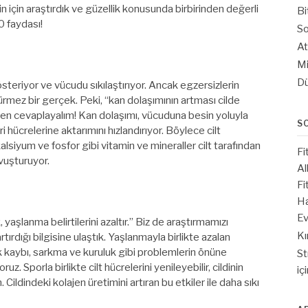
n için araştırdık ve güzellik konusunda birbirinden değerli
Bi
0 faydası!
So
At
Mi
Dü
teriyor ve vücudu sıkılaştırıyor. Ancak egzersizlerin
ürmez bir gerçek. Peki, “kan dolaşımının artması cilde
men cevaplayalım! Kan dolaşımı, vücuduna besin yoluyla
S
ri hücrelerine aktarımını hızlandırıyor. Böylece cilt
kalsiyum ve fosfor gibi vitamin ve mineraller cilt tarafından
Fi
avuşturuyor.
Al
Fi
Ha
Ev
aşlanma belirtilerini azaltır.” Biz de araştırmamızı
Kı
rtırdığı bilgisine ulaştık. Yaşlanmayla birlikte azalan
ık kaybı, sarkma ve kuruluk gibi problemlerin önüne
St
. Sporla birlikte cilt hücrelerini yenileyebilir, cildinin
iç
. Cildindeki kolajen üretimini artıran bu etkiler ile daha sıkı