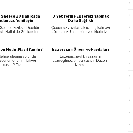
yalnızca...
 Sadece 20 Dakikada
Diyet Yerine Egzersiz Yapmak
udunuzu Yenileyin
Daha Sağlıklı
Sadece Fiziksel Değildir:
Çoğumuz zayıflamak için aç kalmayı
uh Halini de Güçlendirir ...
göze alırız. Uzun süre yediklerimiz...
n Nedir, Nasıl Yapılır?
Egzersizin Önemi ve Faydaları
dalığa ulaşma yolunda
Egzersiz, sağlıklı yaşamın
syonun önemini biliyor
vazgeçilmez bir parçasıdır. Düzenli
musun? Tıp...
fizikse...