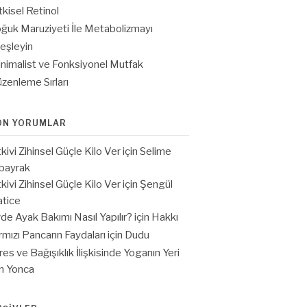
tkisel Retinol
ğuk Maruziyeti İle Metabolizmayı
eşleyin
nimalist ve Fonksiyonel Mutfak
zenleme Sırları
ON YORUMLAR
tkivi Zihinsel Güçle Kilo Ver
için
Selime
bayrak
tkivi Zihinsel Güçle Kilo Ver
için
Şengül
tice
de Ayak Bakımı Nasıl Yapılır?
için
Hakkı
rmızı Pancarın Faydaları
için
Dudu
res ve Bağışıklık İlişkisinde Yoganın Yeri
in
Yonca