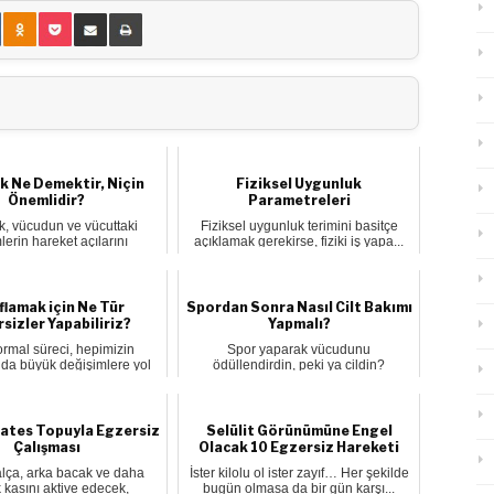
k Ne Demektir, Niçin
Fiziksel Uygunluk
Önemlidir?
Parametreleri
k, vücudun ve vücuttaki
Fiziksel uygunluk terimini basitçe
lerin hareket açılarını
açıklamak gerekirse, fiziki iş yapa...
sınıflandı...
flamak için Ne Tür
Spordan Sonra Nasıl Cilt Bakımı
sizler Yapabiliriz?
Yapmalı?
ormal süreci, hepimizin
Spor yaparak vücudunu
nda büyük değişimlere yol
ödüllendirdin, peki ya cildin?
açtı....
Spordan çıktıktan...
lates Topuyla Egzersiz
Selülit Görünümüne Engel
Çalışması
Olacak 10 Egzersiz Hareketi
alça, arka bacak ve daha
İster kilolu ol ister zayıf… Her şekilde
 kasını aktive edecek,
bugün olmasa da bir gün karşı...