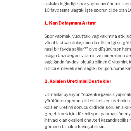
sıklıkla değindiği spor yapmanın önemini seni
10 faydasına ulaştık. İşte sporun cilde olan 1
1. Kan Dolaşımını Artırır
Spor yapmak, vücuttaki yağ yakımına etki gös
vücuttaki kan dolaşımını da etkilediği su göt
nasıl bir fayda sağlar?” diye düşünürsen he
aldığın bazı değerli vitamin ve minerallerin de
sağlığında faydası olduğu bilinen C vitamini, 
hızlıca emilerek seni sağlıklı bir görünüme k
2. Kolajen Üretimini Destekler
Uzmanlar uyarıyor; “düzenli egzersiz yapmak, y
yürütürken sporun, ciltteki kolajen üretimini a
kolajen üretimi sonucu cildinde görülen sıkıl
geçebilmek için düzenli spor yapmanı öneriyoruz
ihtiyacı olan oksijeni ona geri kazandırabilirsin
görünen bir cilde kavuşabilirsin.