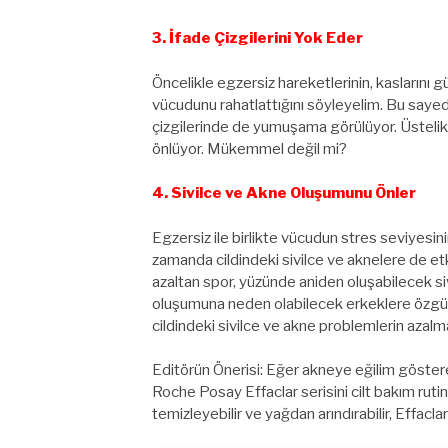
3. İfade Çizgilerini Yok Eder
Öncelikle egzersiz hareketlerinin, kaslarını 
vücudunu rahatlattığını söyleyelim. Bu sayed
çizgilerinde de yumuşama görülüyor. Üstelik
önlüyor. Mükemmel değil mi?
4. Sivilce ve Akne Oluşumunu Önler
Egzersiz ile birlikte vücudun stres seviyesini
zamanda cildindeki sivilce ve aknelere de etk
azaltan spor, yüzünde aniden oluşabilecek si
oluşumuna neden olabilecek erkeklere özgü h
cildindeki sivilce ve akne problemlerin azalm
Editörün Önerisi: Eğer akneye eğilim gösteren
Roche Posay Effaclar serisini cilt bakım rutini
temizleyebilir ve yağdan arındırabilir, Effacla