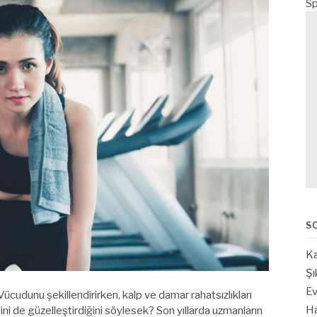
Sp
S
Ka
Şı
Ev
Vücudunu şekillendirirken, kalp ve damar rahatsızlıkları
Ha
ini de güzelleştirdiğini söylesek? Son yıllarda uzmanların