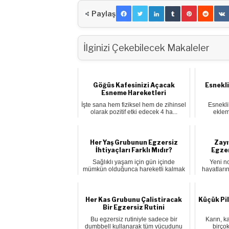
Paylaş
İlginizi Çekebilecek Makaleler
Göğüs Kafesinizi Açacak
Esnekli
Esneme Hareketleri
İşte sana hem fiziksel hem de zihinsel
Esnekli
olarak pozitif etki edecek 4 ha...
eklem
Her Yaş Grubunun Egzersiz
Zayı
İhtiyaçları Farklı Mıdır?
Egzer
Sağlıklı yaşam için gün içinde
Yeni n
mümkün olduğunca hareketli kalmak
hayatları
gerek...
Her Kas Grubunu Çalistiracak
Küçük Pi
Bir Egzersiz Rutini
Bu egzersiz rutiniyle sadece bir
Karın, k
dumbbell kullanarak tüm vücudunu
birçok