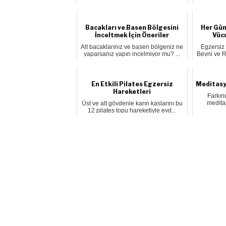
çalı...
Bacakları ve Basen Bölgesini
Her Gün
İnceltmek İçin Öneriler
Vüc
Alt bacaklarınız ve basen bölgeniz ne
Egzersiz 
yaparsanız yapın incelmiyor mu? ...
Beyni ve R
En Etkili Pilates Egzersiz
Meditasyo
Hareketleri
Farkın
medita
Üst ve alt gövdenle karın kaslarını bu
12 pilates topu hareketiyle evd...