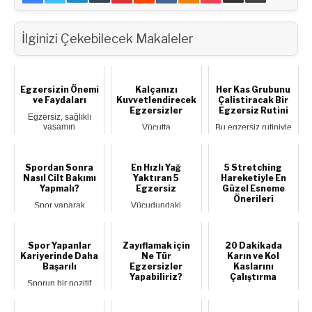
İlginizi Çekebilecek Makaleler
Egzersizin Önemi
Kalçanızı
Her Kas Grubunu
ve Faydaları
Kuvvetlendirecek
Çalistiracak Bir
Egzersizler
Egzersiz Rutini
Egzersiz, sağlıklı
yaşamın
Vücutta
Bu egzersiz rutiniyle
vazgeçilmez bir
güçlendirilmesi
sadece bir dumbbell
parçasıdır. Düzenli
gereken en önemli
kullanarak tüm
fizikse...
noktalardan birisi,
vücudunu çalı...
vücudumu...
Spordan Sonra
En Hızlı Yağ
5 Stretching
Nasıl Cilt Bakımı
Yaktıran 5
Hareketiyle En
Yapmalı?
Egzersiz
Güzel Esneme
Önerileri
Spor yaparak
Vücudundaki
vücudunu
yağlardan en hızlı ve
Beş stretching
ödüllendirdin, peki
en etkili biçimde
hareketinden oluşan
ya cildin? Spordan
kurtulmanı sağlaya...
bu esneme
çıktıktan...
egzersiziyle kan
Spor Yapanlar
Zayıflamak için
20 Dakikada
akışını ...
Kariyerinde Daha
Ne Tür
Karın ve Kol
Başarılı
Egzersizler
Kaslarını
Yapabiliriz?
Çalıştırma
Sporun bir pozitif
etkisinin de iş
Yeni normal süreci,
Yarım saatten daha
yaşantına yaptığı
hepimizin
kısa bir sürede kalori