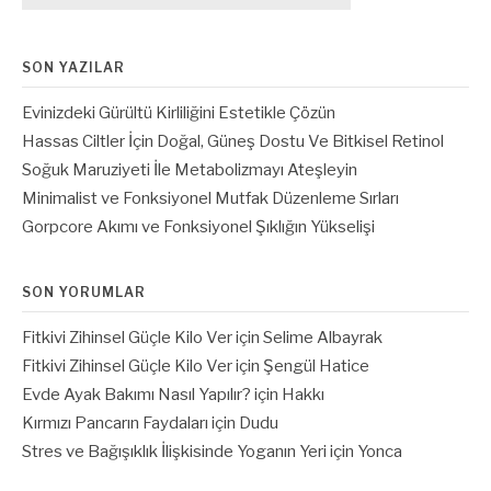
SON YAZILAR
Evinizdeki Gürültü Kirliliğini Estetikle Çözün
Hassas Ciltler İçin Doğal, Güneş Dostu Ve Bitkisel Retinol
Soğuk Maruziyeti İle Metabolizmayı Ateşleyin
Minimalist ve Fonksiyonel Mutfak Düzenleme Sırları
Gorpcore Akımı ve Fonksiyonel Şıklığın Yükselişi
SON YORUMLAR
Fitkivi Zihinsel Güçle Kilo Ver
için
Selime Albayrak
Fitkivi Zihinsel Güçle Kilo Ver
için
Şengül Hatice
Evde Ayak Bakımı Nasıl Yapılır?
için
Hakkı
Kırmızı Pancarın Faydaları
için
Dudu
Stres ve Bağışıklık İlişkisinde Yoganın Yeri
için
Yonca