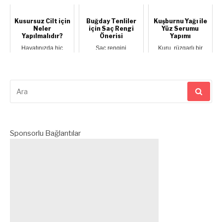
tarifiyle güz...
olduğunda tonik ba...
ciltCildin soyularak
dökülmesi ku...
Kusursuz Cilt için
Buğday Tenliler
Kuşburnu Yağı ile
Neler
için Saç Rengi
Yüz Serumu
Yapılmalıdır?
Önerisi
Yapımı
Hayatınızda hiç
Saç rengini
Kuru, rüzgarlı bir
Koreli bir kadınla
değiştirmek, atılması
iklimde ya da güneş
karşılaştınız mı veya
gereken büyük ve
altında kalmanızın
bir Kore dizi...
cesur bir adımdır. ...
ardından ne ...
Arama
yap:
Sponsorlu Bağlantılar