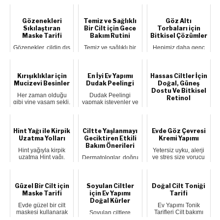
Gözenekleri
Temiz ve Sağlıklı
Göz Altı
Sıkılaştıran
Bir Cilt için Gece
Torbaları için
Maske Tarifi
Bakım Rutini
Bitkisel Çözümler
Gözenekler, cildin dış
Temiz ve sağlıklı bir
Hepimiz daha genç
bölgeden nefes
cilde sahip olmak
görünmek ve yılların
almasını yarayan
için gece bakımı
yüzümüzde
hücrelerdir. Ya...
yapmak ve rut...
oluşturduğu izlerden
...
Kırışıklıklar için
En İyi Ev Yapımı
Hassas Ciltler İçin
Mucizevi Besinler
Dudak Peelingi
Doğal, Güneş
Dostu Ve Bitkisel
Her zaman olduğu
Dudak Peelingi
Retinol
gibi yine yaşam şekli,
yapmak isteyenler ve
yanlış beslenme
ev yapımı dudak
Yaşlanma karşıtı cilt
düzeni ve gene...
peelingi ile bu ko...
bakımında Retinolün
(A Vitamini) krallığı
tartış...
Hint Yağı ile Kirpik
Ciltte Yaşlanmayı
Evde Göz Çevresi
Uzatma Yolları
Geciktiren Etkili
Kremi Yapımı
Bakım Önerileri
Hint yağıyla kirpik
Yetersiz uyku, alerji
uzatma Hint yağı,
ve stres size yorucu
Dermatologlar, doğru
doğal yollarla kirpik
gözler ve koyu göz
cilt bakım rutini,
uzatmak...
altları ...
güneşten korunma
ve sağlıklı y...
Güzel Bir Cilt için
Soyulan Ciltler
Doğal Cilt Toniği
Maske Tarifi
için Ev Yapımı
Tarifi
Doğal Kürler
Evde güzel bir cilt
Ev Yapımı Tonik
maskesi kullanarak
Tarifleri Cilt bakımı
Soyulan ciltlere
faydalı bir maske
söz konusu
öneriler Soyulan