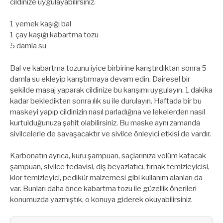
cildinize uygulayabilirsiniz.
1 yemek kaşığı bal
1 çay kaşığı kabartma tozu
5 damla su
Bal ve kabartma tozunu iyice birbirine karıştırdıktan sonra 5
damla su ekleyip karıştırmaya devam edin. Dairesel bir
şekilde masaj yaparak cildinize bu karışımı uygulayın. 1 dakika
kadar bekledikten sonra ılık su ile durulayın. Haftada bir bu
maskeyi yapıp cildinizin nasıl parladığına ve lekelerden nasıl
kurtulduğunuza şahit olabilirsiniz. Bu maske aynı zamanda
sivilcelerle de savaşacaktır ve sivilce önleyici etkisi de vardır.
Karbonatın ayrıca, kuru şampuan, saçlarınıza volüm katacak
şampuan, sivilce tedavisi, diş beyazlatıcı, tırnak temizleyicisi,
klor temizleyici, pedikür malzemesi gibi kullanım alanları da
var. Bunları daha önce kabartma tozu ile güzellik önerileri
konumuzda yazmıştık, o konuya giderek okuyabilirsiniz.