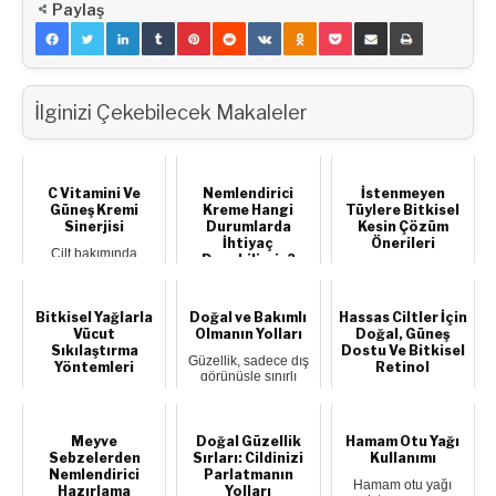
Paylaş
İlginizi Çekebilecek Makaleler
C Vitamini Ve
Nemlendirici
İstenmeyen
Güneş Kremi
Kreme Hangi
Tüylere Bitkisel
Sinerjisi
Durumlarda
Kesin Çözüm
İhtiyaç
Önerileri
Cilt bakımında
Duyabilirsin?
maksimum verim
İstenmeyen tüyler
almanın sırrı, sadece
hemen hemen her
Kusursuz cilt bakımı
en pahalı ürünleri...
kadının genel
için cildini en iyi
sorunlarındandır.
Bitkisel Yağlarla
Doğal ve Bakımlı
Hassas Ciltler İçin
şekilde
Faka...
nemlendirmek çok
Vücut
Olmanın Yolları
Doğal, Güneş
önem...
Sıkılaştırma
Dostu Ve Bitkisel
Güzellik, sadece dış
Yöntemleri
Retinol
görünüşle sınırlı
olmayan, bireyin
Vücut sıkılaştırmak
Yaşlanma karşıtı cilt
kendine duyduğ...
ve istediğiniz
bakımında Retinolün
muhteşem fit bedene
(A Vitamini) krallığı
kavuşmak için b...
tartış...
Meyve
Doğal Güzellik
Hamam Otu Yağı
Sebzelerden
Sırları: Cildinizi
Kullanımı
Nemlendirici
Parlatmanın
Hamam otu yağı
Hazırlama
Yolları